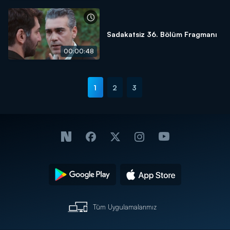
Sadakatsiz 36. Bölüm Fragmanı
00:00:48
1
2
3
Tüm Uygulamalarımız