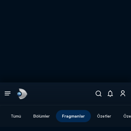
Arama
muhteşem ikili
ARAMA SONUÇLARI
Tümü
Bölümler
Fragmanlar
Özetler
Özel
DİĞER SONUÇLAR