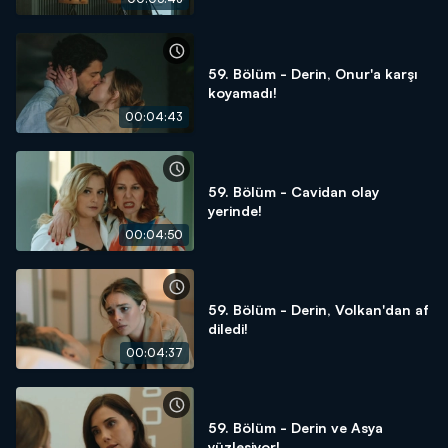
59. Bölüm - Derin, Onur'a karşı
koyamadı!
00:04:43
59. Bölüm - Cavidan olay
yerinde!
00:04:50
59. Bölüm - Derin, Volkan'dan af
diledi!
00:04:37
59. Bölüm - Derin ve Asya
yüzleşiyor!