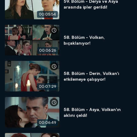
59. Bölüm - Derya ve Asya
arasında ipler gerildi!
00:05:54
58. Bölüm - Volkan,
bıçaklanıyor!
00:06:26
58. Bölüm - Derin, Volkan'ı
etkilemeye çalışıyor!
00:07:29
58. Bölüm - Asya, Volkan'ın
aklını çeldi!
00:06:49