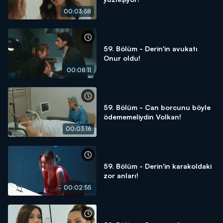
00:03:58
59. Bölüm - Derin'in avukatı
Onur oldu!
00:08:11
59. Bölüm - Can borcunu böyle
ödememeliydin Volkan!
00:03:16
59. Bölüm - Derin'in karakoldaki
zor anları!
00:02:55