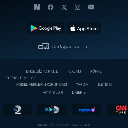
Tüm Uygulamalarımız
ENGELSİZ KANAL D
REKLAM
KÜNYE
İZLEYİCİ TEMSİLCİSİ
KİŞİSEL VERİLERİN KORUNMASI
YARDIM
İLETİŞİM
HATA BİLDİR
DİĞER
KANAL D © 2026. Her Hakkı Saklıdır.