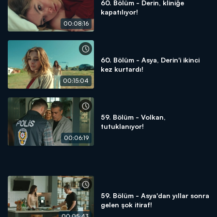
60. Bölüm - Derin, kliniğe
kapatılıyor!
00:08:16
60. Bölüm - Asya, Derin'i ikinci
kez kurtardı!
00:15:04
59. Bölüm - Volkan,
tutuklanıyor!
00:06:19
59. Bölüm - Asya'dan yıllar sonra
gelen şok itiraf!
00:05:43