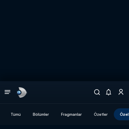
Arama
muhteşem ikili
ARAMA SONUÇLARI
Tümü
Bölümler
Fragmanlar
Özetler
Özel
DİĞER SONUÇLAR