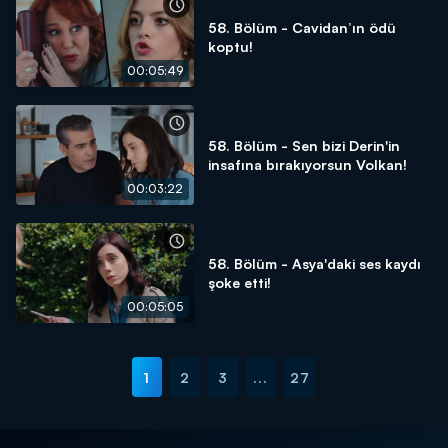
58. Bölüm - Cavidan’ın ödü
koptu!
00:05:49
58. Bölüm - Sen bizi Derin'in
insafına bırakıyorsun Volkan!
00:03:22
58. Bölüm - Asya'daki ses kaydı
şoke etti!
00:05:05
1
2
3
...
27