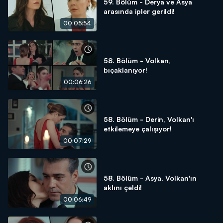
59. Bölüm - Derya ve Asya
arasında ipler gerildi!
00:05:54
58. Bölüm - Volkan,
bıçaklanıyor!
00:06:26
58. Bölüm - Derin, Volkan'ı
etkilemeye çalışıyor!
00:07:29
58. Bölüm - Asya, Volkan'ın
aklını çeldi!
00:06:49