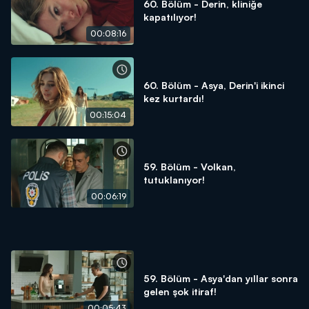
60. Bölüm - Derin, kliniğe
kapatılıyor!
00:08:16
60. Bölüm - Asya, Derin'i ikinci
kez kurtardı!
00:15:04
59. Bölüm - Volkan,
tutuklanıyor!
00:06:19
59. Bölüm - Asya'dan yıllar sonra
gelen şok itiraf!
00:05:43