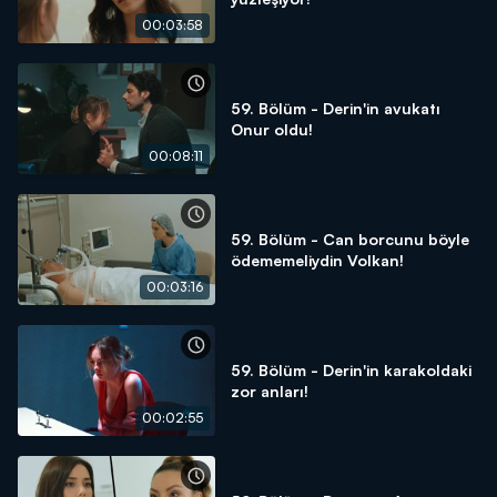
00:03:58
59. Bölüm - Derin'in avukatı
Onur oldu!
00:08:11
59. Bölüm - Can borcunu böyle
ödememeliydin Volkan!
00:03:16
59. Bölüm - Derin'in karakoldaki
zor anları!
00:02:55