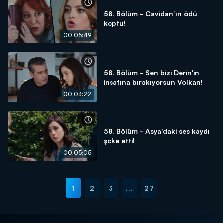
58. Bölüm - Cavidan’ın ödü
koptu!
00:05:49
58. Bölüm - Sen bizi Derin'in
insafına bırakıyorsun Volkan!
00:03:22
58. Bölüm - Asya'daki ses kaydı
şoke etti!
00:05:05
1
2
3
...
27