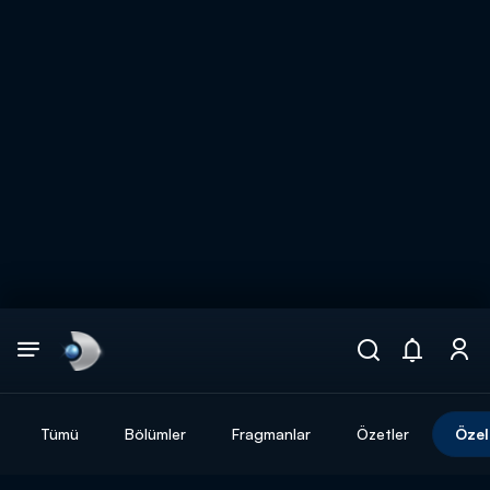
Arama
muhteşem ikili
ARAMA SONUÇLARI
Tümü
Bölümler
Fragmanlar
Özetler
Özel
DİĞER SONUÇLAR