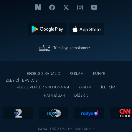
Tüm Uygulamalarımız
ENGELSİZ KANAL D
REKLAM
KÜNYE
İZLEYİCİ TEMSİLCİSİ
KİŞİSEL VERİLERİN KORUNMASI
YARDIM
İLETİŞİM
HATA BİLDİR
DİĞER
KANAL D © 2026. Her Hakkı Saklıdır.