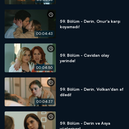
59. Bölüm - Derin, Onur'a karşı
koyamadı!
00:04:43
59. Bölüm - Cavidan olay
yerinde!
00:04:50
59. Bölüm - Derin, Volkan'dan af
diledi!
00:04:37
59. Bölüm - Derin ve Asya
yüzleşiyor!