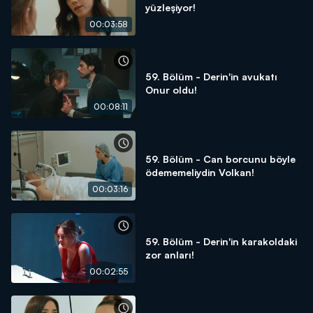
yüzleşiyor!
00:03:58
59. Bölüm - Derin'in avukatı
Onur oldu!
00:08:11
59. Bölüm - Can borcunu böyle
ödememeliydin Volkan!
00:03:16
59. Bölüm - Derin'in karakoldaki
zor anları!
00:02:55