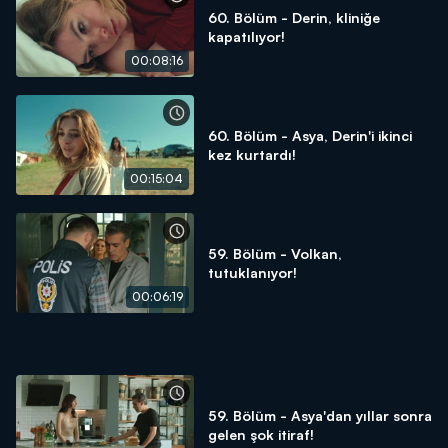
60. Bölüm - Derin, kliniğe
kapatılıyor!
00:08:16
60. Bölüm - Asya, Derin'i ikinci
kez kurtardı!
00:15:04
59. Bölüm - Volkan,
tutuklanıyor!
00:06:19
59. Bölüm - Asya'dan yıllar sonra
gelen şok itiraf!