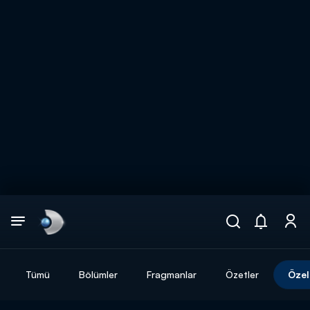
Arama
muhteşem ikili
ARAMA SONUÇLARI
Tümü
Bölümler
Fragmanlar
Özetler
Özel
DİĞER SONUÇLAR