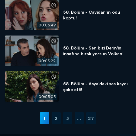
58. Bölüm - Cavidan’ın ödü
koptu!
00:05:49
58. Bölüm - Sen bizi Derin'in
insafına bırakıyorsun Volkan!
00:03:22
58. Bölüm - Asya'daki ses kaydı
şoke etti!
00:05:05
1
2
3
...
27