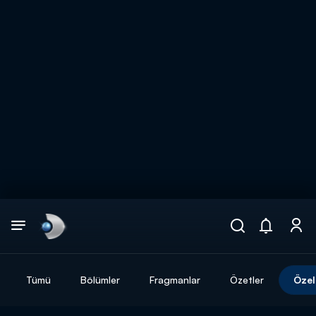
Arama
muhteşem ikili
ARAMA SONUÇLARI
Tümü
Bölümler
Fragmanlar
Özetler
Özel
DİĞER SONUÇLAR