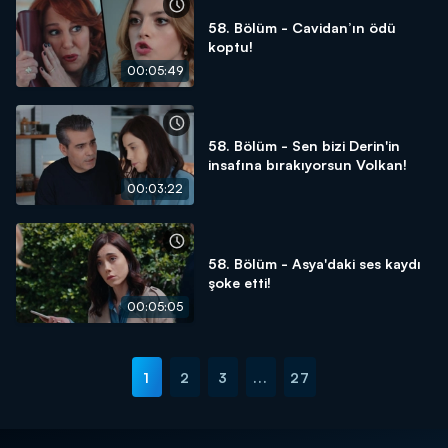
58. Bölüm - Cavidan’ın ödü
koptu!
00:05:49
58. Bölüm - Sen bizi Derin'in
insafına bırakıyorsun Volkan!
00:03:22
58. Bölüm - Asya'daki ses kaydı
şoke etti!
00:05:05
1
2
3
...
27