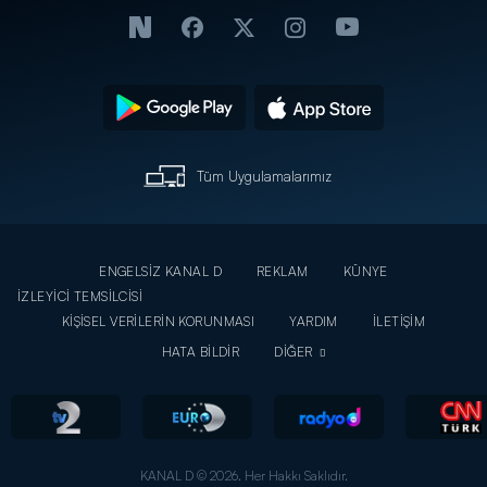
Tüm Uygulamalarımız
ENGELSİZ KANAL D
REKLAM
KÜNYE
İZLEYİCİ TEMSİLCİSİ
KİŞİSEL VERİLERİN KORUNMASI
YARDIM
İLETİŞİM
HATA BİLDİR
DİĞER
KANAL D © 2026. Her Hakkı Saklıdır.