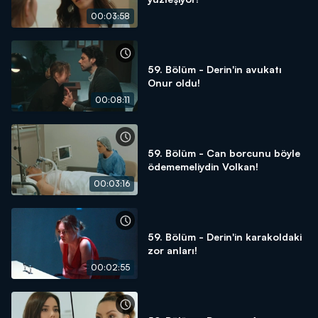
00:03:58
59. Bölüm - Derin'in avukatı
Onur oldu!
00:08:11
59. Bölüm - Can borcunu böyle
ödememeliydin Volkan!
00:03:16
59. Bölüm - Derin'in karakoldaki
zor anları!
00:02:55