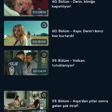
60. Bölüm - Derin, kliniğe
kapatılıyor!
00:08:16
60. Bölüm - Asya, Derin'i ikinci
kez kurtardı!
00:15:04
59. Bölüm - Volkan,
tutuklanıyor!
00:06:19
59. Bölüm - Asya'dan yıllar sonra
gelen şok itiraf!
00:05:43