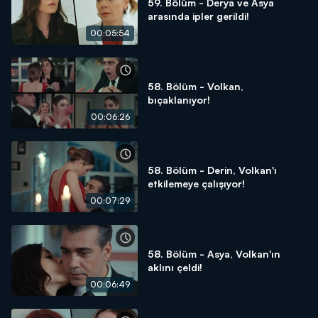
59. Bölüm - Derya ve Asya
arasında ipler gerildi!
00:05:54
58. Bölüm - Volkan,
bıçaklanıyor!
00:06:26
58. Bölüm - Derin, Volkan'ı
etkilemeye çalışıyor!
00:07:29
58. Bölüm - Asya, Volkan'ın
aklını çeldi!
00:06:49