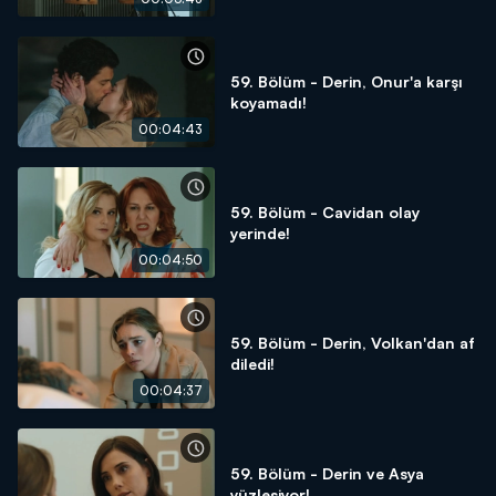
59. Bölüm - Derin, Onur'a karşı
koyamadı!
00:04:43
59. Bölüm - Cavidan olay
yerinde!
00:04:50
59. Bölüm - Derin, Volkan'dan af
diledi!
00:04:37
59. Bölüm - Derin ve Asya
yüzleşiyor!