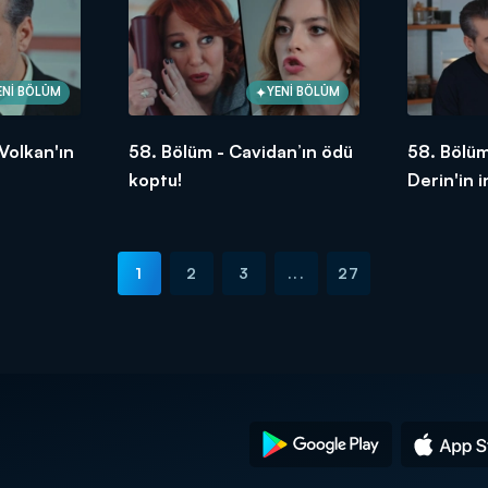
ENİ BÖLÜM
YENİ BÖLÜM
Volkan'ın
58. Bölüm - Cavidan’ın ödü
58. Bölüm
koptu!
Derin'in 
bırakıyor
1
2
3
...
27