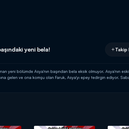
aşındaki yeni bela!
Takip 
an yeni bölümde Asya'nın başından bela eksik olmuyor. Asya'nın eski 
ısına gelen ve ona komşu olan Faruk, Asya'yı epey tedirgin ediyor. Sa
 zorunda kalıyor ve bu arada karı koca arasında geçen diyalog onu endi
a 20.00'de Kanal D'de!