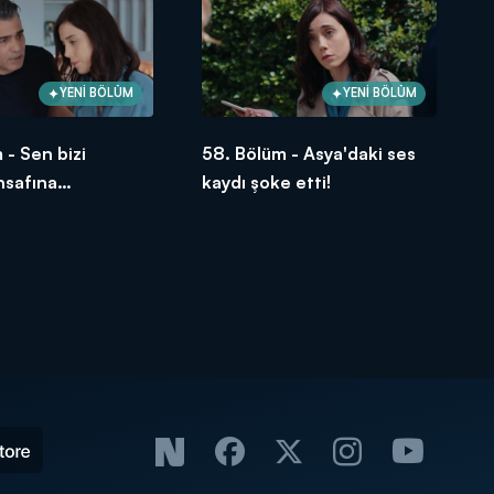
YENİ BÖLÜM
YENİ BÖLÜM
 - Sen bizi
58. Bölüm - Asya'daki ses
insafına
kaydı şoke etti!
sun Volkan!