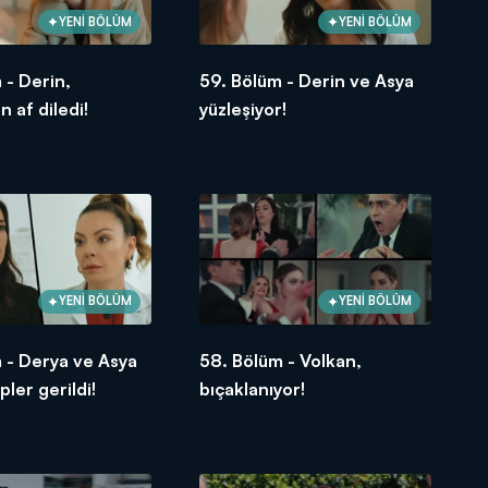
YENİ BÖLÜM
YENİ BÖLÜM
 - Derin,
59. Bölüm - Derin ve Asya
n af diledi!
yüzleşiyor!
YENİ BÖLÜM
YENİ BÖLÜM
 - Derya ve Asya
58. Bölüm - Volkan,
pler gerildi!
bıçaklanıyor!