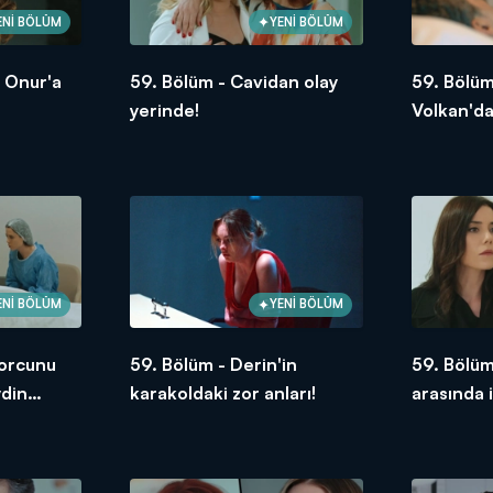
ENİ BÖLÜM
YENİ BÖLÜM
, Onur'a
59. Bölüm - Cavidan olay
59. Bölüm
yerinde!
Volkan'da
ENİ BÖLÜM
YENİ BÖLÜM
borcunu
59. Bölüm - Derin'in
59. Bölüm
din
karakoldaki zor anları!
arasında i