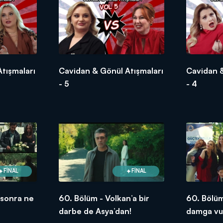
tışmaları
Cavidan & Gönül Atışmaları
Cavidan &
- 5
- 4
FİNAL
FİNAL
 sonra ne
60. Bölüm - Volkan’a bir
60. Bölü
darbe de Asya’dan!
damga vur