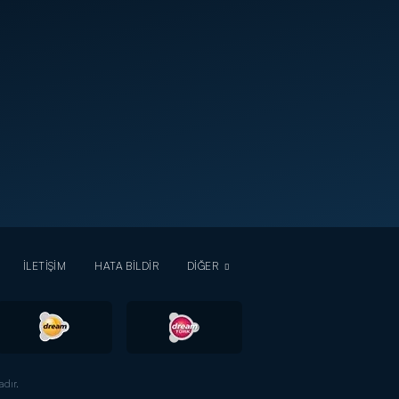
İLETİŞİM
HATA BİLDİR
DİĞER
dır.