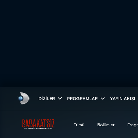
Arama
DIZILER
PROGRAMLAR
YAYIN AKIŞI
ARAMA SONUÇLAR
Tümü
Bölümler
Frag