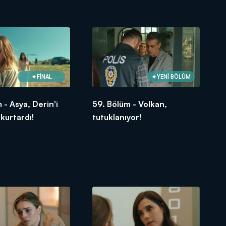
FİNAL
YENİ BÖLÜM
 - Asya, Derin'i
59. Bölüm - Volkan,
 kurtardı!
tutuklanıyor!