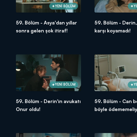
YENİ BÖLÜM
Y
59. Bölüm - Asya'dan yıllar
59. Bölüm - Derin
sonra gelen şok itiraf!
karşı koyamadı!
YENİ BÖLÜM
Y
59. Bölüm - Derin'in avukatı
59. Bölüm - Can 
Onur oldu!
böyle ödememeliy
Volkan!