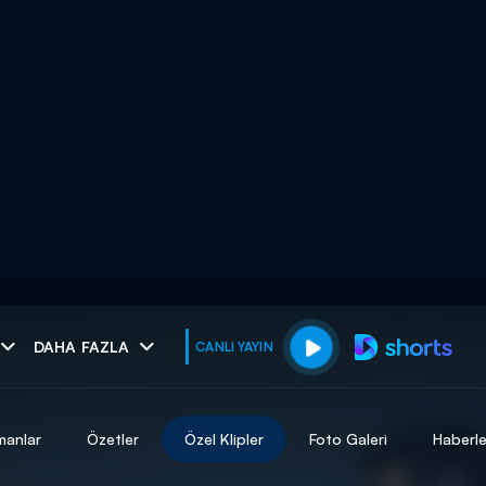
muhteşem ikili
DAHA FAZLA
CANLI YAYIN
I
manlar
Özetler
Özel Klipler
Foto Galeri
Haberle