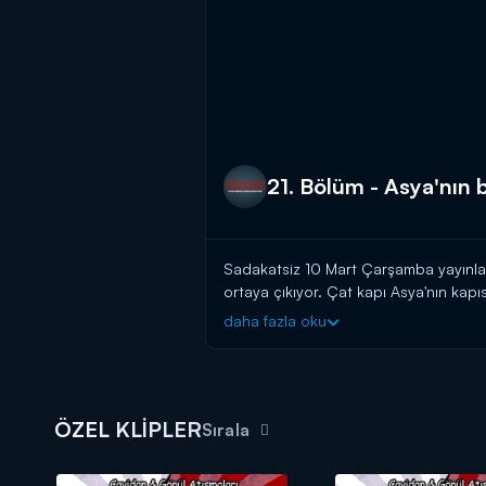
21. Bölüm - Asya'nın b
Sadakatsiz 10 Mart Çarşamba yayınlan
ortaya çıkıyor. Çat kapı Asya'nın kap
karşılaşan Asya, onlarla sohbet etmek
daha fazla oku
Sadakatsiz yeni bölümüyle Çarşamb
ÖZEL KLİPLER
Sırala