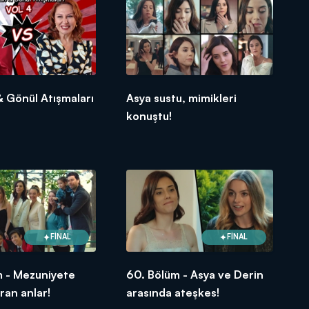
 Gönül Atışmaları
Asya sustu, mimikleri
konuştu!
FİNAL
FİNAL
m - Mezuniyete
60. Bölüm - Asya ve Derin
an anlar!
arasında ateşkes!