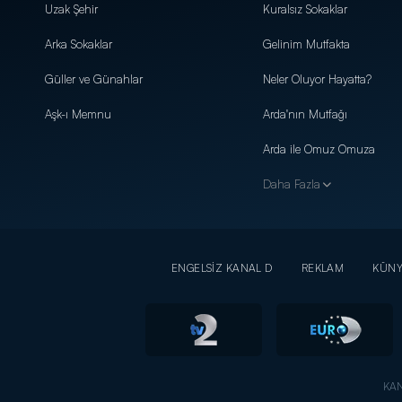
Uzak Şehir
Kuralsız Sokaklar
Arka Sokaklar
Gelinim Mutfakta
Güller ve Günahlar
Neler Oluyor Hayatta?
Aşk-ı Memnu
Arda'nın Mutfağı
Arda ile Omuz Omuza
Daha Fazla
ENGELSİZ KANAL D
REKLAM
KÜN
KAN