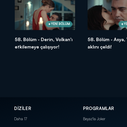
YENİ BÖLÜM
Y
58. Bölüm - Derin, Volkan'ı
58. Bölüm - Asya, 
etkilemeye çalışıyor!
aklını çeldi!
DİZİLER
PROGRAMLAR
Daha 17
Beyaz'la Joker