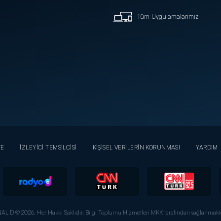
Tüm Uygulamalarımız
YE
İZLEYİCİ TEMSİLCİSİ
KİŞİSEL VERİLERİN KORUNMASI
YARDIM
AL D © 2026. Her Hakkı Saklıdır.
Bilgi Toplumu Hizmetleri MKK tarafından sağlanmakta