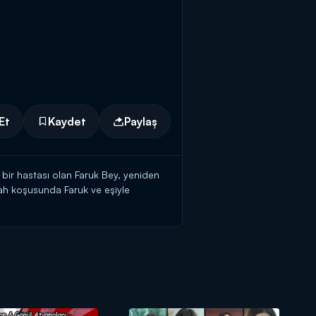
Et
Kaydet
Paylaş
bir hastası olan Faruk Bey, yeniden
bah koşusunda Faruk ve eşiyle
şelendiriyor. İşte o anlar...