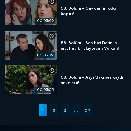
58. Bölüm - Cavidan’ın ödü
koptu!
00:05:49
58. Bölüm - Sen bizi Derin'in
insafına bırakıyorsun Volkan!
00:03:22
58. Bölüm - Asya'daki ses kaydı
şoke etti!
00:05:05
1
2
3
...
27