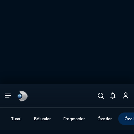
Arama
muhteşem ikili
ARAMA SONUÇLARI
Tümü
Bölümler
Fragmanlar
Özetler
Özel
DİĞER SONUÇLAR