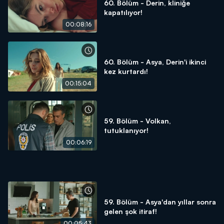
60. Bölüm - Derin, kliniğe
kapatılıyor!
00:08:16
60. Bölüm - Asya, Derin'i ikinci
kez kurtardı!
00:15:04
59. Bölüm - Volkan,
tutuklanıyor!
00:06:19
59. Bölüm - Asya'dan yıllar sonra
gelen şok itiraf!
00:05:43