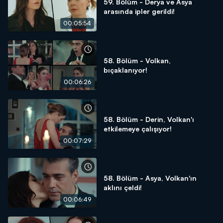
59. Bölüm - Derya ve Asya
arasında ipler gerildi!
00:05:54
58. Bölüm - Volkan,
bıçaklanıyor!
00:06:26
58. Bölüm - Derin, Volkan'ı
etkilemeye çalışıyor!
00:07:29
58. Bölüm - Asya, Volkan'ın
aklını çeldi!
00:06:49