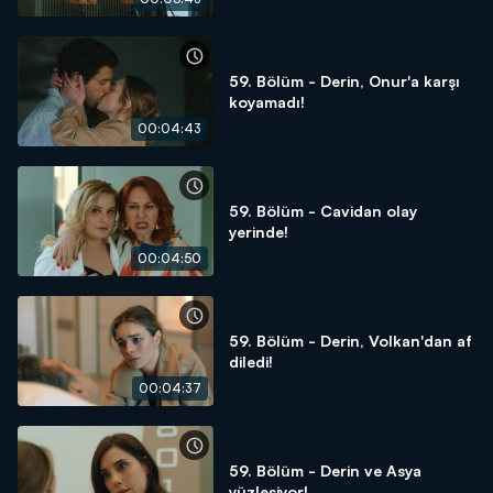
59. Bölüm - Derin, Onur'a karşı
koyamadı!
00:04:43
59. Bölüm - Cavidan olay
yerinde!
00:04:50
59. Bölüm - Derin, Volkan'dan af
diledi!
00:04:37
59. Bölüm - Derin ve Asya
yüzleşiyor!