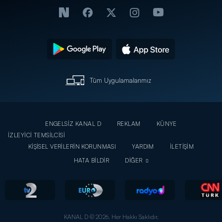
Tüm Uygulamalarımız
ENGELSİZ KANAL D
REKLAM
KÜNYE
İZLEYİCİ TEMSİLCİSİ
KİŞİSEL VERİLERİN KORUNMASI
YARDIM
İLETİŞİM
HATA BİLDİR
DİĞER
KANAL D © 2026. Her Hakkı Saklıdır.