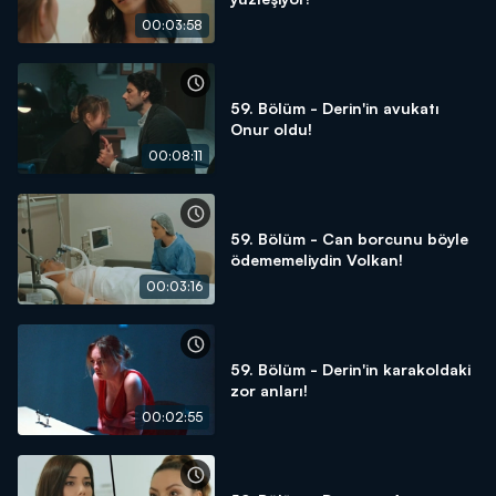
00:03:58
59. Bölüm - Derin'in avukatı
Onur oldu!
00:08:11
59. Bölüm - Can borcunu böyle
ödememeliydin Volkan!
00:03:16
59. Bölüm - Derin'in karakoldaki
zor anları!
00:02:55