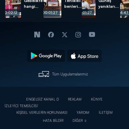
Gebelikte
Tehlikeli
Güneş
hangi
benleri
yanıklarına
tarama
nasıl
karşı ne
00:02:12
00:01:27
00:01:27
00:04:47
testleri
anlarız?
yapılmalı?
yapılmalı?
Tüm Uygulamalarımız
ENGELSİZ KANAL D
REKLAM
KÜNYE
İZLEYİCİ TEMSİLCİSİ
KİŞİSEL VERİLERİN KORUNMASI
YARDIM
İLETİŞİM
HATA BİLDİR
DİĞER