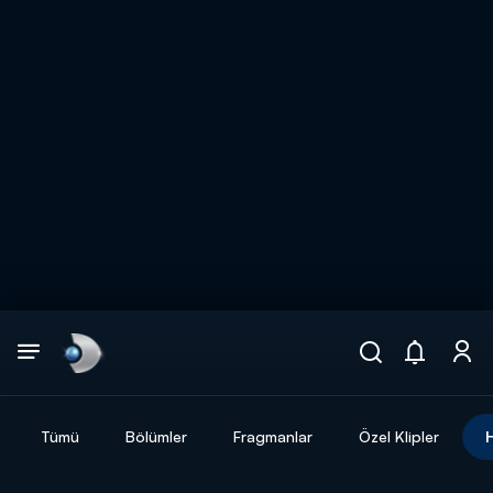
Arama
muhteşem ikili
ARAMA SONUÇLARI
Tümü
Bölümler
Fragmanlar
Özel Klipler
DİĞER SONUÇLAR