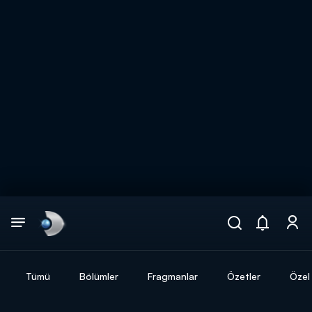
Arama
muhteşem ikili
ARAMA SONUÇLARI
Tümü
Bölümler
Fragmanlar
Özetler
Özel 
DİĞER SONUÇLAR