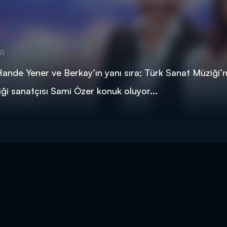
9)
Hande Yener ve Berkay’ın yanı sıra; Türk Sanat Müziği’n
ği sanatçısı Sami Özer konuk oluyor...