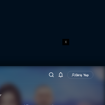
X
Giriş Yap
r