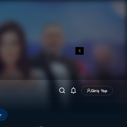
X
Giriş Yap
r