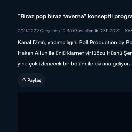
“Biraz pop biraz taverna” konseptli progr
09.11.2022 Çarşamba 10:35
(Güncellendi: 09.11.2022 - 10:
Kanal D’nin, yapımcılığını Poll Production by Po
DİĞER SONUÇLAR
Hakan Altun ile ünlü klarnet virtüözü Hüsnü Şenl
yine çok izlenecek bir bölüm ile ekrana geliyor.
Paylaş