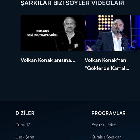
ŞARKILAR BIZI SÖYLER VIDEOLARI
Volkan Konak anısına...
Volkan Konak'tan
"Göklerde Kartal
Gibiydim"
DİZİLER
PROGRAMLAR
Daha 17
Beyaz'la Joker
Uzak Şehir
Kuralsız Sokaklar