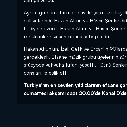
damga vurdu.
Ayrıca grubun oturma odası köşesindeki keyifli
dakikalarında Hakan Altun ve Hüsnü Şenlendiric
hediyeleri verdi. Hakan Altun ve Hüsnü Şenlendi
renkli anların yaşanmasına sebep oldu.
Hakan Altun’un, İzel, Çelik ve Ercan'ın 90'lar
gerçekleşti. Efsane müzik grubu üyelerinin sürpr
stüdyoda kahkaha tufanı yaşattı. Hüsnü Şenlend
dansları ile eşlik etti.
Türkiye’nin en sevilen yıldızlarının efsane şar
cumartesi akşamı saat 20.00’de Kanal D’d