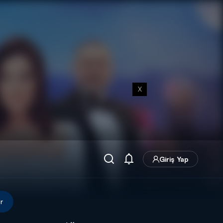
X
Giriş Yap
r