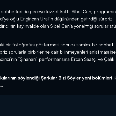
 sohbetleri de geceye lezzet kattı. Sibel Can, programın 
i’ye oğlu Engincan Ural'ın düğününden getirdiği sürpriz
rici’nin kayınvalide olan Sibel Can’a yönelttiği sorular s
daki bir fotoğrafını göstermesi sonucu samimi bir sohbet
iz sorularla birbirlerine dair bilinmeyenleri anlatması ise
irici’nin “Şinanari” performansına Ercan Saatçi ve Çelik
kılarının söylendiği Şarkılar Bizi Söyler yeni bölümleri i
e…