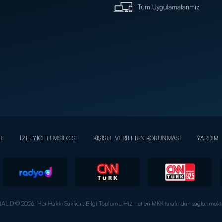
Tüm Uygulamalarımız
YE
İZLEYİCİ TEMSİLCİSİ
KİŞİSEL VERİLERİN KORUNMASI
YARDIM
AL D © 2026. Her Hakkı Saklıdır.
Bilgi Toplumu Hizmetleri MKK tarafından sağlanmakta