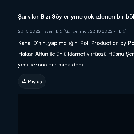
Şarkılar Bizi Söyler yine çok izlenen bir 
23.10.2022 Pazar 11:16
(Güncellendi: 23.10.2022 - 11:16)
Kanal D’nin, yapımcılığını Poll Production by Po
DİĞER SONUÇLAR
Hakan Altun ile ünlü klarnet virtüözü Hüsnü Şenl
yeni sezona merhaba dedi.
Paylaş