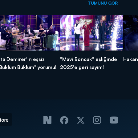
TÜMÜNÜ GÖR
ta Demirer'in eşsiz
"Mavi Boncuk" eşliğinde
Hakan 
Büklüm Büklüm" yorumu!
2025'e geri sayım!