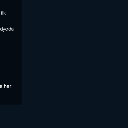
ilk
tüdyoda
le her