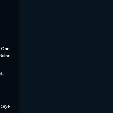
l Can
kılar
l-
eceye