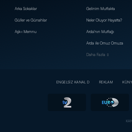
Arka Sokaklar
Gelinim Mutfakta
Güller ve Günahlar
Neler Oluyor Hayatta?
Aşk-ı Memnu
Arda'nın Mutfağı
Arda ile Omuz Omuza
Daha Fazla
ENGELSİZ KANAL D
REKLAM
KÜN
KAN