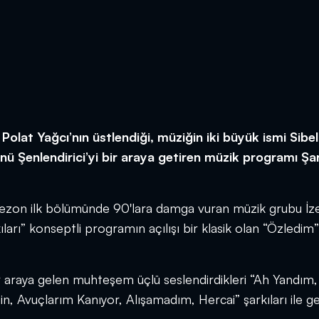
 Polat Yağcı’nın üstlendiği, müziğin iki büyük ismi Sibe
nü Şenlendirici’yi bir araya getiren müzik programı Şar
 sezon ilk bölümünde 90'lara damga vuran müzik grubu İze
ıları” konseptli programın açılışı bir klasik olan “Özledim”
ir araya gelen muhteşem üçlü seslendirdikleri “Ah Yandım,
, Avuçlarım Kanıyor, Alışamadım, Hercai” şarkıları ile g