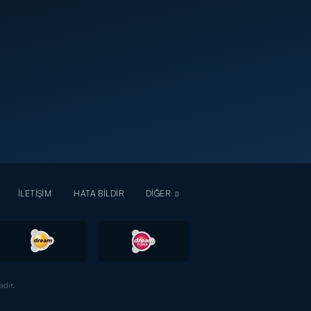
İLETİŞİM
HATA BİLDİR
DİĞER
dır.