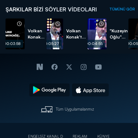
ŞARKILAR BIZI SÖYLER VIDEOLARI
TÜMÜNÜ GÖR
Volkan
Volkan
"Kuzeyin
Konak
Konak'tan
Oğlu"
anısına...
"Göklerde
anısına
00:03:58
00:05:27
00:04:55
00:05
Kartal
"Mimoza
Gibiydim"
Çiçeğim"
Tüm Uygulamalarımız
ENGELSİZ KANAL D
REKLAM
KÜNYE