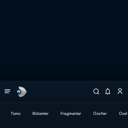
Arama
muhteşem ikili
ARAMA SONUÇLARI
Tümü
Bölümler
Fragmanlar
Özetler
Özel 
DİĞER SONUÇLAR