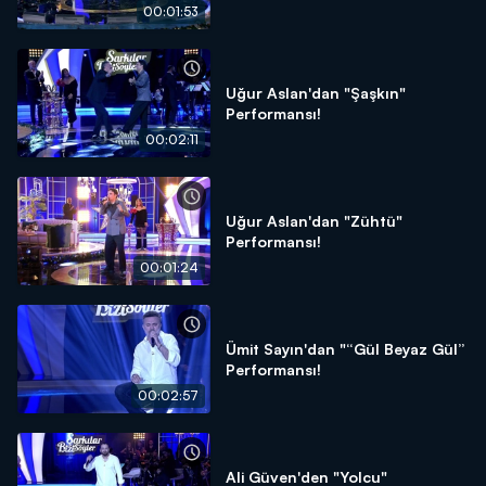
00:01:53
Uğur Aslan'dan "Şaşkın"
Performansı!
00:02:11
Uğur Aslan'dan "Zühtü"
Performansı!
00:01:24
Ümit Sayın'dan "“Gül Beyaz Gül”
Performansı!
00:02:57
Ali Güven'den "Yolcu"