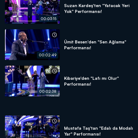
Suzan Kardeş'ten "Yatacak Yeri
Yok" Performansı!
00:03:15
Ümit Besen'den "Sen Ağlama"
Performansı!
00:02:49
Kibariye'den "Lafı mı Olur"
Performansı!
00:02:38
Mustafa Taş'tan "Edalı da Modalı
Yar" Performansı!