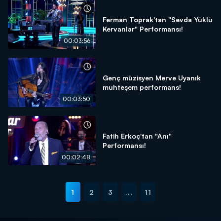
Ferman Toprak'tan "Sevda Yüklü
Kervanlar" Performansı!
00:03:56
Genç müzisyen Merve Uyanık
muhteşem performans!
00:03:50
Fatih Erkoç'tan "Anı"
Performansı!
00:02:48
1
2
3
...
11