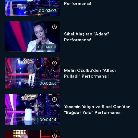
Performansı!
00:03:07
Sibel Alaş'tan "Adam"
Performansı!
00:04:00
Metin Özülkü'den "Alladı
Pulladı" Performansı!
00:02:56
Yasemin Yalçın ve Sibel Can'dan
"Bağdat Yolu" Performansı!
00:04:14