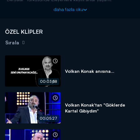
Şarkılar Bizi Söyler yeni bölümleriyle cumartesi akşamı
daha fazla oku
20.00'da Kanal D'de!
ÖZEL KLİPLER
Sırala
Volkan Konak anısına...
00:03:58
Volkan Konak'tan "Göklerde
Kartal Gibiydim"
00:05:27