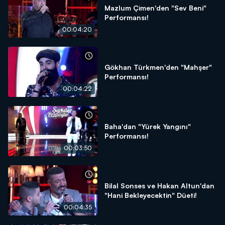
Mazlum Çimen'den "Sev Beni"
Performansı!
00:04:20
Gökhan Türkmen'den "Mahşer"
Performansı!
00:04:22
Baha'dan "Yürek Yangını"
Performansı!
00:03:50
Bilal Sonses ve Hakan Altun'dan
"Hani Bekleyecektin" Düeti!
00:04:35