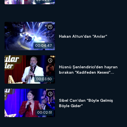
Hakan Altun'dan "Anılar"
00:04:47
Hüsnü Şenlendirici'den hayran
bırakan "Kadifeden Kesesi"
performansı!
00:03:50
Sibel Can'dan "Böyle Gelmiş
Böyle Gider"
00:02:51