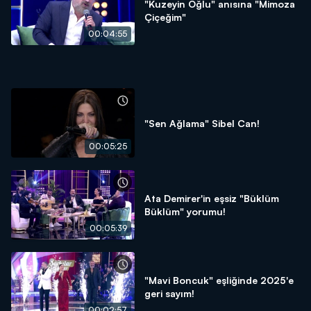
"Kuzeyin Oğlu" anısına "Mimoza
Çiçeğim"
00:04:55
"Sen Ağlama" Sibel Can!
00:05:25
Ata Demirer'in eşsiz "Büklüm
Büklüm" yorumu!
00:05:39
"Mavi Boncuk" eşliğinde 2025'e
geri sayım!
00:02:57