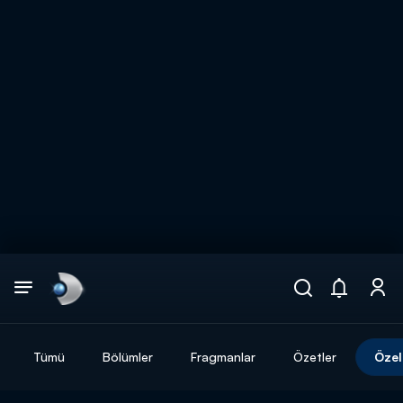
Arama
muhteşem ikili
ARAMA SONUÇLARI
Tümü
Bölümler
Fragmanlar
Özetler
Özel
DİĞER SONUÇLAR