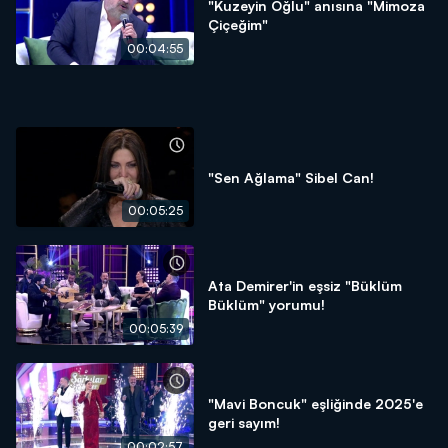
"Kuzeyin Oğlu" anısına "Mimoza
Çiçeğim"
00:04:55
"Sen Ağlama" Sibel Can!
00:05:25
Ata Demirer'in eşsiz "Büklüm
Büklüm" yorumu!
00:05:39
"Mavi Boncuk" eşliğinde 2025'e
geri sayım!
00:02:57