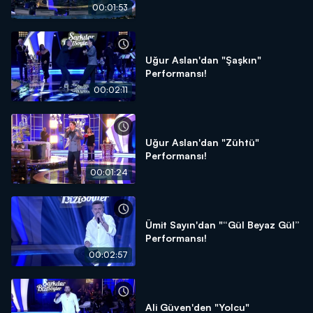
00:01:53
Uğur Aslan'dan "Şaşkın"
Performansı!
00:02:11
Uğur Aslan'dan "Zühtü"
Performansı!
00:01:24
Ümit Sayın'dan "“Gül Beyaz Gül”
Performansı!
00:02:57
Ali Güven'den "Yolcu"