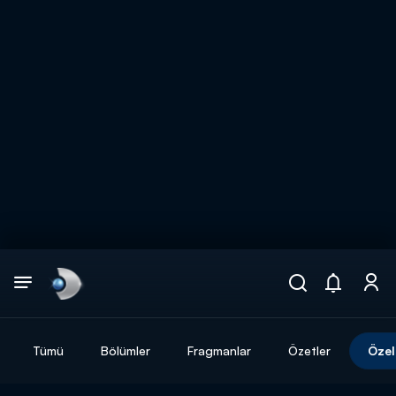
Arama
muhteşem ikili
ARAMA SONUÇLARI
Tümü
Bölümler
Fragmanlar
Özetler
Özel
DİĞER SONUÇLAR