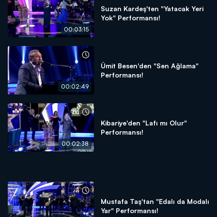
Suzan Kardeş'ten "Yatacak Yeri
Yok" Performansı!
00:03:15
Ümit Besen'den "Sen Ağlama"
Performansı!
00:02:49
Kibariye'den "Lafı mı Olur"
Performansı!
00:02:38
Mustafa Taş'tan "Edalı da Modalı
Yar" Performansı!