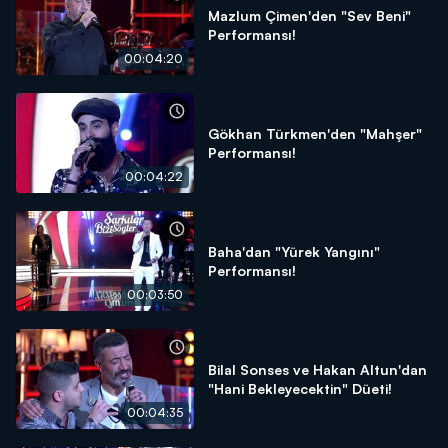
Mazlum Çimen'den "Sev Beni"
Performansı!
00:04:20
Gökhan Türkmen'den "Mahşer"
Performansı!
00:04:22
Baha'dan "Yürek Yangını"
Performansı!
00:03:50
Bilal Sonses ve Hakan Altun'dan
"Hani Bekleyecektin" Düeti!
00:04:35