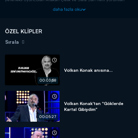
hem de samimi sohbetleriyle programa renk kattı. Atakan Çelik,
daha fazla oku
“Galibi Sen” yorumu ile İzel’den tam not aldı.
Şarkılar Bizi Söyler yeni bölümleriyle cumartesi akşamı
20.00'da Kanal D'de!
ÖZEL KLİPLER
Sırala
Volkan Konak anısına...
00:03:58
Volkan Konak'tan "Göklerde
Kartal Gibiydim"
00:05:27