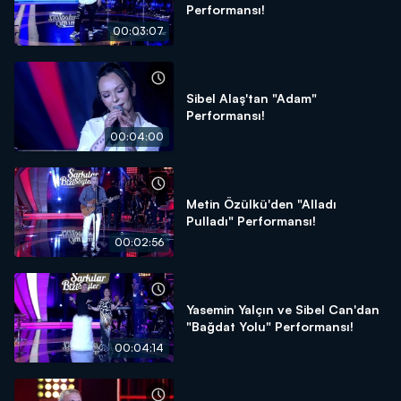
Performansı!
00:03:07
Sibel Alaş'tan "Adam"
Performansı!
00:04:00
Metin Özülkü'den "Alladı
Pulladı" Performansı!
00:02:56
Yasemin Yalçın ve Sibel Can'dan
"Bağdat Yolu" Performansı!
00:04:14