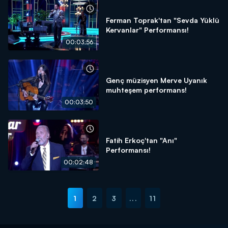
Ferman Toprak'tan "Sevda Yüklü
Kervanlar" Performansı!
00:03:56
Genç müzisyen Merve Uyanık
muhteşem performans!
00:03:50
Fatih Erkoç'tan "Anı"
Performansı!
00:02:48
1
2
3
...
11