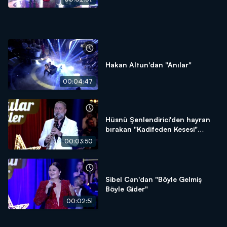
Hakan Altun'dan "Anılar"
00:04:47
Hüsnü Şenlendirici'den hayran
bırakan "Kadifeden Kesesi"
performansı!
00:03:50
Sibel Can'dan "Böyle Gelmiş
Böyle Gider"
00:02:51