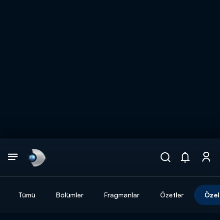
Arama
muhteşem ikili
ARAMA SONUÇLARI
Tümü
Bölümler
Fragmanlar
Özetler
Özel
DİĞER SONUÇLAR