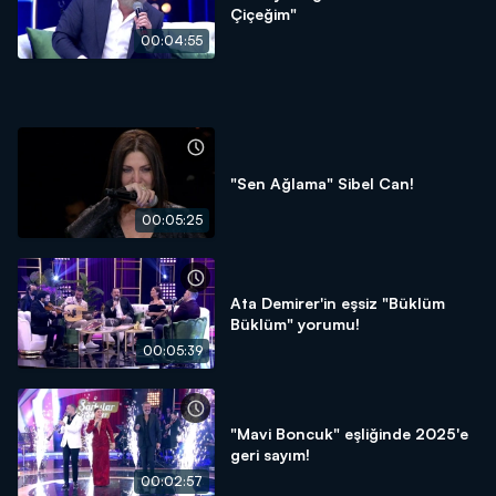
Çiçeğim"
00:04:55
"Sen Ağlama" Sibel Can!
00:05:25
Ata Demirer'in eşsiz "Büklüm
Büklüm" yorumu!
00:05:39
"Mavi Boncuk" eşliğinde 2025'e
geri sayım!
00:02:57