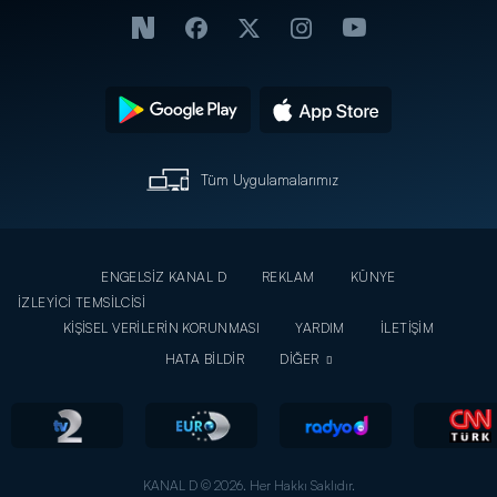
Tüm Uygulamalarımız
ENGELSİZ KANAL D
REKLAM
KÜNYE
İZLEYİCİ TEMSİLCİSİ
KİŞİSEL VERİLERİN KORUNMASI
YARDIM
İLETİŞİM
HATA BİLDİR
DİĞER
KANAL D © 2026. Her Hakkı Saklıdır.