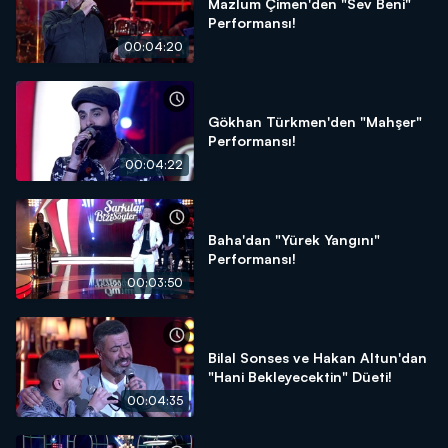
Mazlum Çimen'den "Sev Beni"
Performansı!
00:04:20
Gökhan Türkmen'den "Mahşer"
Performansı!
00:04:22
Baha'dan "Yürek Yangını"
Performansı!
00:03:50
Bilal Sonses ve Hakan Altun'dan
"Hani Bekleyecektin" Düeti!
00:04:35