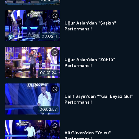
Uğur Aslan'dan "Şaşkın"
Performansı!
00:02:11
Uğur Aslan'dan "Zühtü"
Performansı!
00:01:24
Ümit Sayın'dan "“Gül Beyaz Gül”
Performansı!
00:02:57
Ali Güven'den "Yolcu"
Performansı!