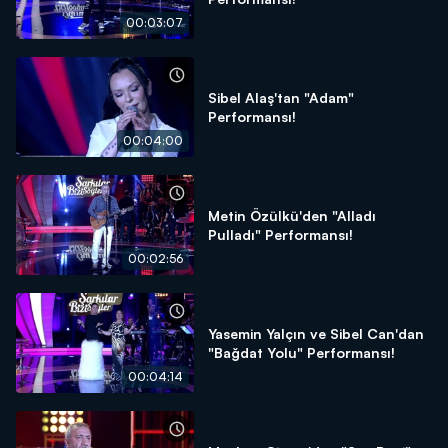
00:03:07
Sibel Alaş'tan "Adam"
Performansı!
00:04:00
Metin Özülkü'den "Alladı
Pulladı" Performansı!
00:02:56
Yasemin Yalçın ve Sibel Can'dan
"Bağdat Yolu" Performansı!
00:04:14