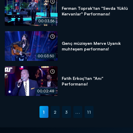
Ferman Toprak'tan "Sevda Yüklü
Kervanlar" Performansı!
00:03:56
Genç müzisyen Merve Uyanık
muhteşem performans!
00:03:50
Fatih Erkoç'tan "Anı"
Performansı!
00:02:48
1
2
3
...
11