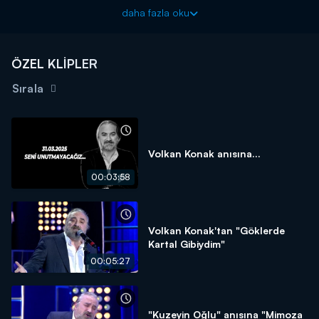
Şarkılar Bizi Söyler perşembe akşamı 20.00'da Kanal D'de!
daha fazla oku
ÖZEL KLİPLER
Sırala
Volkan Konak anısına...
00:03:58
Volkan Konak'tan "Göklerde
Kartal Gibiydim"
00:05:27
"Kuzeyin Oğlu" anısına "Mimoza