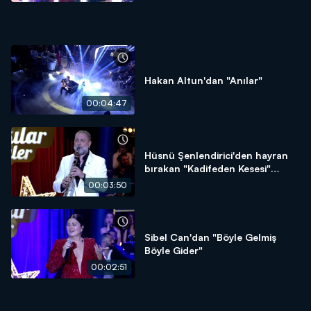
Hakan Altun'dan "Anılar"
00:04:47
Hüsnü Şenlendirici'den hayran
bırakan "Kadifeden Kesesi"
performansı!
00:03:50
Sibel Can'dan "Böyle Gelmiş
Böyle Gider"
00:02:51