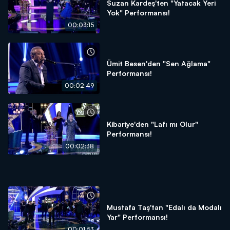
Suzan Kardeş'ten "Yatacak Yeri
Yok" Performansı!
00:03:15
Ümit Besen'den "Sen Ağlama"
Performansı!
00:02:49
Kibariye'den "Lafı mı Olur"
Performansı!
00:02:38
Mustafa Taş'tan "Edalı da Modalı
Yar" Performansı!
00:01:53