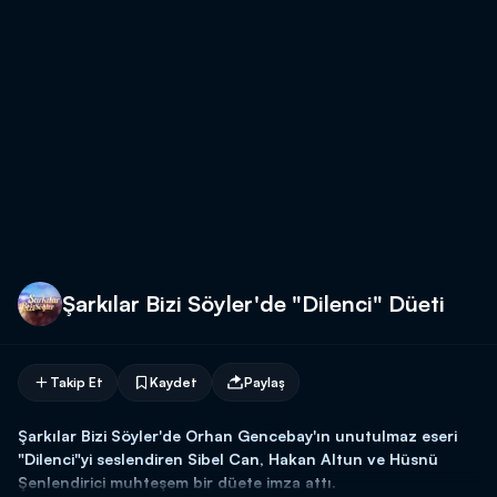
Şarkılar Bizi Söyler'de "Dilenci" Düeti
Takip Et
Kaydet
Paylaş
Şarkılar Bizi Söyler'de Orhan Gencebay'ın unutulmaz eseri
"Dilenci"yi seslendiren Sibel Can, Hakan Altun ve Hüsnü
Şenlendirici muhteşem bir düete imza attı.