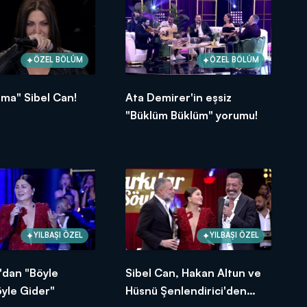
ÖZEL BÖLÜM
ÖZEL BÖLÜM
ma" Sibel Can!
Ata Demirer'in eşsiz
"Büklüm Büklüm" yorumu!
YILBAŞI ÖZEL
YILBAŞI ÖZEL
'dan "Böyle
Sibel Can, Hakan Altun ve
yle Gider"
Hüsnü Şenlendirici'den