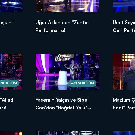
aşkın"
Uğur Aslan'dan "Zühtü"
Ümit Sayı
Performansı!
Gül” Perf
ENİ BÖLÜM
YENİ BÖLÜM
"Alladı
Yasemin Yalçın ve Sibel
Mazlum Ç
sı!
Can'dan "Bağdat Yolu"
Beni" Per
Performansı!