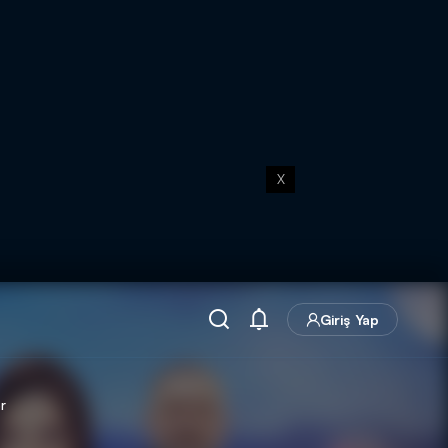
X
Giriş Yap
r