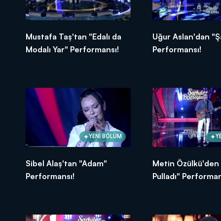
Mustafa Taş'tan "Edalı da
Uğur Aslan'dan "Ş
Modalı Yar" Performansı!
Performansı!
YENİ BÖLÜM
Y
Sibel Alaş'tan "Adam"
Metin Özülkü'den 
Performansı!
Pulladı" Performan