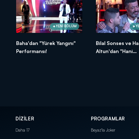
YENİ BÖLÜM
Y
Baha'dan "Yürek Yangını"
Bilal Sonses ve H
Performansı!
Altun'dan "Hani
Bekleyecektin" Dü
DİZİLER
PROGRAMLAR
Daha 17
Beyaz'la Joker