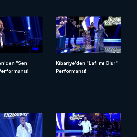
"Hiçbir Şeyde Gözüm Yok"
Performansı!
en'den "Sen
Kibariye'den "Lafı mı Olur"
Performansı!
Performansı!