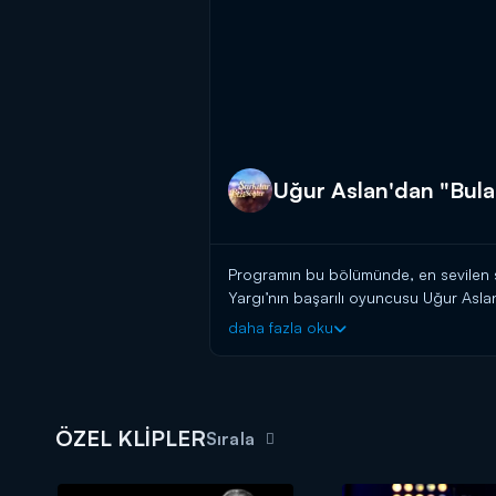
Uğur Aslan'dan "Bula
Programın bu bölümünde, en sevilen şa
Yargı’nın başarılı oyuncusu Uğur Asla
daha fazla oku
Şarkılar Bizi Söyler yeni bölümleri
ÖZEL KLİPLER
Sırala