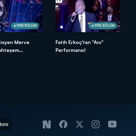
YENİ BÖLÜM
YENİ BÖLÜM
isyen Merve
Fatih Erkoç'tan "Anı"
uhteşem
Performansı!
ns!