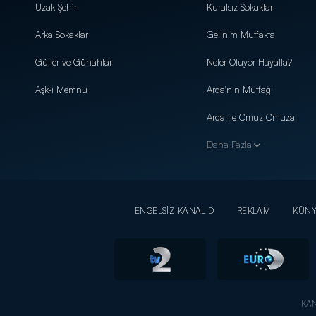
Uzak Şehir
Kuralsız Sokaklar
Arka Sokaklar
Gelinim Mutfakta
Güller ve Günahlar
Neler Oluyor Hayatta?
Aşk-ı Memnu
Arda'nın Mutfağı
Arda ile Omuz Omuza
Daha Fazla
ENGELSİZ KANAL D
REKLAM
KÜN
KAN