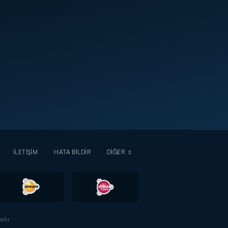
İLETİŞİM
HATA BİLDİR
DİĞER
dır.