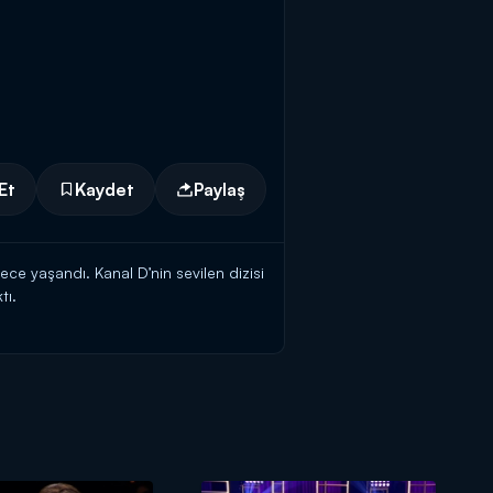
Et
Kaydet
Paylaş
ce yaşandı. Kanal D’nin sevilen dizisi
tı.