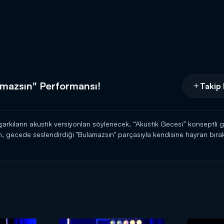
mazsın" Performansı!
Takip 
rkıların akustik versiyonları söylenecek, “Akustik Gecesi” konseptli ge
n, gecede seslendirdiği "Bulamazsın" parçasıyla kendisine hayran bırak
yle cumartesi akşamı 20.00'da Kanal D'de!