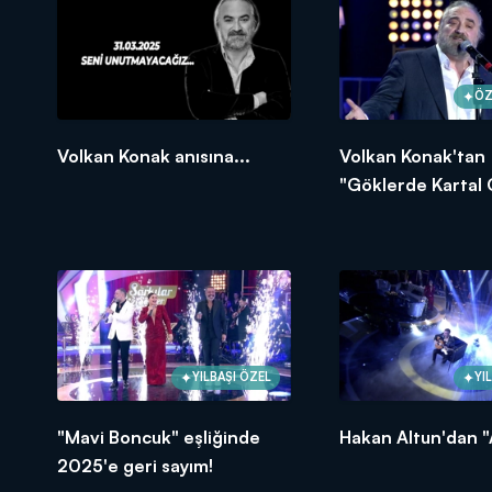
ÖZ
Volkan Konak anısına...
Volkan Konak'tan
"Göklerde Kartal 
YILBAŞI ÖZEL
YI
"Mavi Boncuk" eşliğinde
Hakan Altun'dan "
2025'e geri sayım!