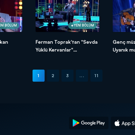
ENİ BÖLÜM
YENİ BÖLÜM
akan
Ferman Toprak'tan "Sevda
Genç müz
Yüklü Kervanlar"
Uyanık m
eti!
Performansı!
performa
1
2
3
...
11