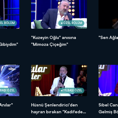
EL BÖLÜM
ÖZEL BÖLÜM
"Kuzeyin Oğlu" anısına
"Sen Ağla
Gibiydim"
"Mimoza Çiçeğim"
LBAŞI ÖZEL
YILBAŞI ÖZEL
Anılar"
Hüsnü Şenlendirici'den
Sibel Can
hayran bırakan "Kadifeden
Gelmiş Bö