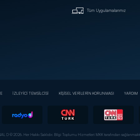
Tüm Uygulamalarımız
YE
İZLEYİCİ TEMSİLCİSİ
KİŞİSEL VERİLERİN KORUNMASI
YARDIM
AL D © 2026. Her Hakkı Saklıdır.
Bilgi Toplumu Hizmetleri MKK tarafından sağlanmakta