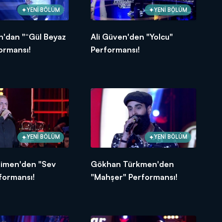
YENİ BÖLÜM
YENİ BÖLÜM
n'dan "“Gül Beyaz
Ali Güven'den "Yolcu"
ormansı!
Performansı!
YENİ BÖLÜM
YENİ BÖLÜM
imen'den "Sev
Gökhan Türkmen'den
formansı!
"Mahşer" Performansı!