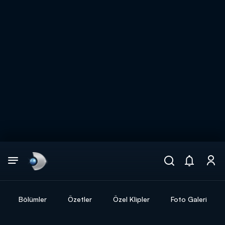
Arama
muhteşem ikili
ARAMA SONUÇLARI
Bölümler
Özetler
Özel Klipler
Foto Galeri
DİĞER SONUÇLAR