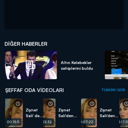
DIĞER HABERLER
Altın Kelebekler
sahiplerini buldu
ŞEFFAF ODA VIDEOLARI
TÜMÜNÜ GÖR
Ziynet
Ziynet
Ziynet
Sali' den
Sali'den
Sali'den
"Alışkın
canlı
"İstanbul"
00:15:11
00:02:32
00:07:22
00:17:11
Değiliz"
performans