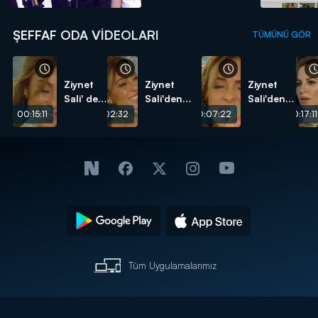
ŞEFFAF ODA VIDEOLARI
TÜMÜNÜ GÖR
Ziynet
Ziynet
Ziynet
Sali' den
Sali'den
Sali'den
"Alışkın
canlı
"İstanbul"
00:15:11
00:02:32
00:07:22
00:17:11
Değiliz"
performans
Tüm Uygulamalarımız