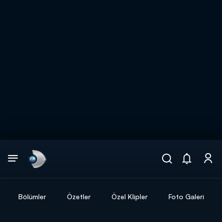
Arama
muhteşem ikili
ARAMA SONUÇLARI
Bölümler
Özetler
Özel Klipler
Foto Galeri
DİĞER SONUÇLAR