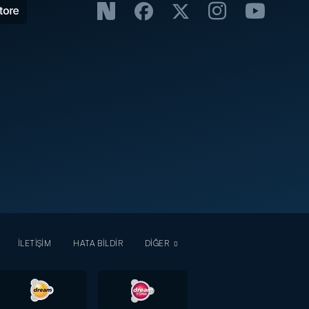
İLETİŞİM
HATA BİLDİR
DİĞER