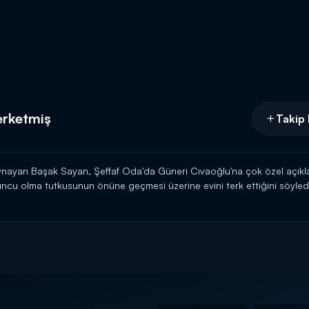
erketmiş
Takip 
nayan Başak Sayan, Şeffaf Oda'da Güneri Cıvaoğlu'na çok özel açıklam
yuncu olma tutkusunun önüne geçmesi üzerine evini terk ettiğini söyledi.
unu bile beklemeden ailesine bir mektup yazarak hayatı boyunca hiç g
mış. Tabi sonra sınav sonuçları açıklanmış. Marmara Üniversitesi Ekon
n süre kendisiyle konuşmadığını belirtti.