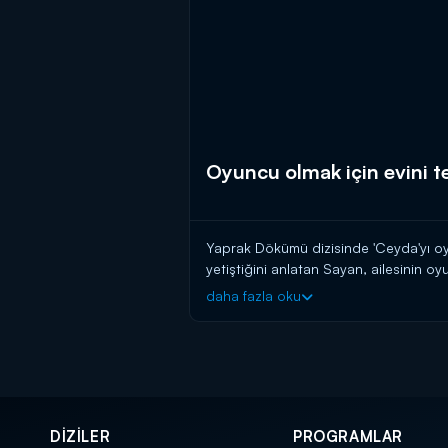
Oyuncu olmak için evini t
Yaprak Dökümü dizisinde 'Ceyda'yı oy
yetiştiğini anlatan Sayan, ailesinin o
sınavına girdikten sonra sınav sonuc
daha fazla oku
gelmiş. Aylarca kuzeninin evinde kal
bu davranışından dolayı babasının uzu
DİZİLER
PROGRAMLAR