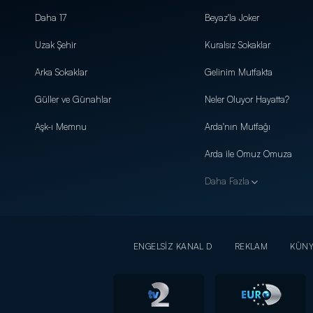
Daha 17
Beyaz'la Joker
Uzak Şehir
Kuralsız Sokaklar
Arka Sokaklar
Gelinim Mutfakta
Güller ve Günahlar
Neler Oluyor Hayatta?
Aşk-ı Memnu
Arda'nın Mutfağı
Arda ile Omuz Omuza
Daha Fazla
ENGELSİZ KANAL D
REKLAM
KÜN