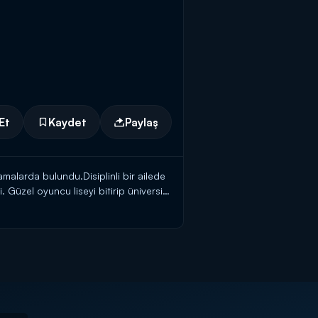
Et
Kaydet
Paylaş
alarda bulundu.Disiplinli bir ailede
 Güzel oyuncu liseyi bitirip üniversite
örmediği kuzeninin yanına İstanbu'a
omi Bölümü'nü kazanmış. Başak Sayan