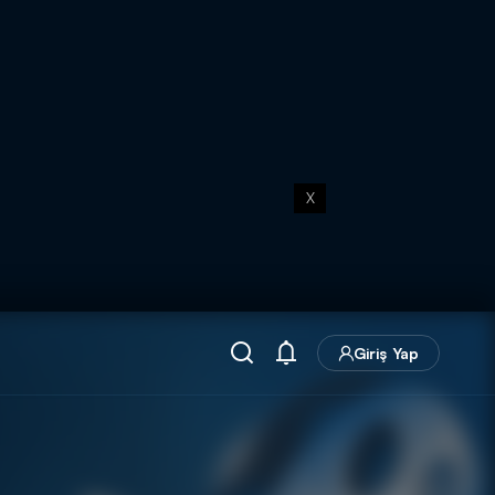
X
Giriş Yap