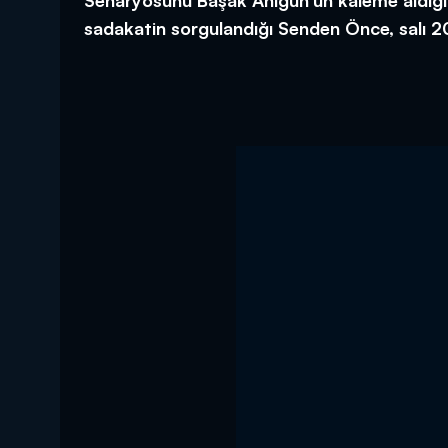
Senaryosunu Başak Anigün’ün kaleme aldığı, 
sadakatin sorgulandığı Senden Önce, salı 2