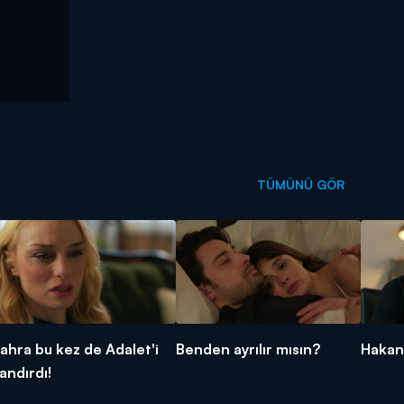
TÜMÜNÜ GÖR
ahra bu kez de Adalet'i
Benden ayrılır mısın?
Hakan
andırdı!