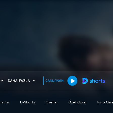
muhteşem ikili
DAHA FAZLA
CANLI YAYIN
I
manlar
D-Shorts
Özetler
Özel Klipler
Foto Gale