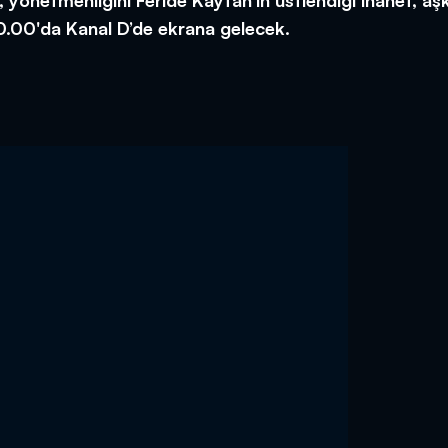
yönetmenliğini Feride Kaytan’ın üstlendiği ihanet, aş
0.00'da Kanal D’de ekrana gelecek.