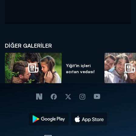
DİĞER GALERİLER
Yiğit'in içleri
acıtan vedası!