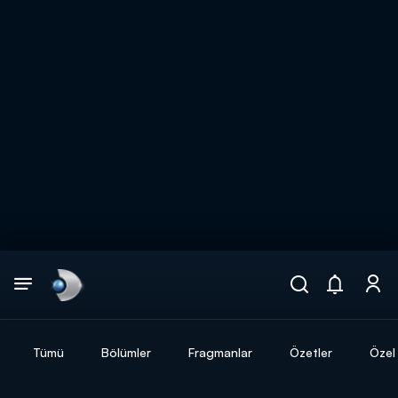
Arama
muhteşem ikili
ARAMA SONUÇLARI
Tümü
Bölümler
Fragmanlar
Özetler
Özel 
DİĞER SONUÇLAR