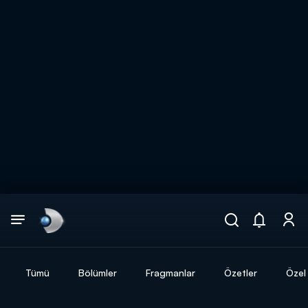
Arama
muhteşem ikili
ARAMA SONUÇLARI
Tümü
Bölümler
Fragmanlar
Özetler
Özel 
DİĞER SONUÇLAR