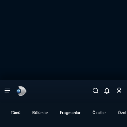
Arama
muhteşem ikili
ARAMA SONUÇLARI
Tümü
Bölümler
Fragmanlar
Özetler
Özel 
DİĞER SONUÇLAR