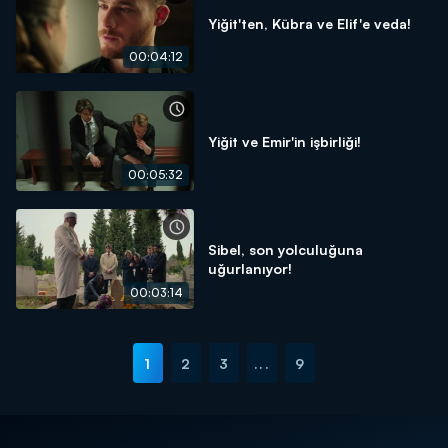
Yiğit'ten, Kübra ve Elif'e veda!
00:04:12
Yiğit ve Emir'in işbirliği!
00:05:32
Sibel, son yolculuğuna
uğurlanıyor!
00:03:14
1
2
3
...
9