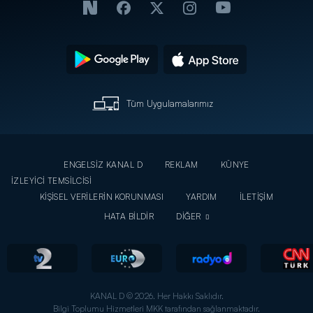
Tüm Uygulamalarımız
ENGELSİZ KANAL D
REKLAM
KÜNYE
İZLEYİCİ TEMSİLCİSİ
KİŞİSEL VERİLERİN KORUNMASI
YARDIM
İLETİŞİM
HATA BİLDİR
DİĞER
KANAL D © 2026. Her Hakkı Saklıdır.
Bilgi Toplumu Hizmetleri MKK tarafından sağlanmaktadır.