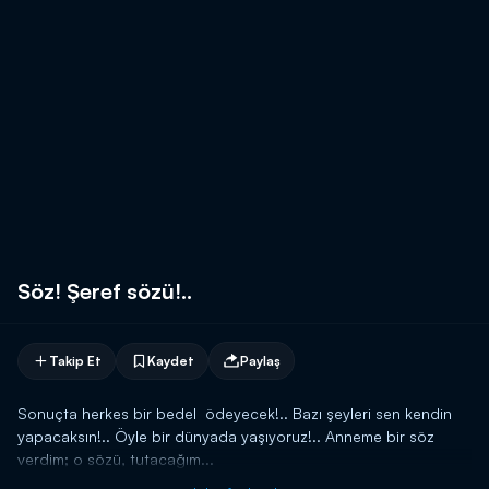
Söz! Şeref sözü!..
Takip Et
Kaydet
Paylaş
Sonuçta herkes bir bedel ödeyecek!.. Bazı şeyleri sen kendin
yapacaksın!.. Öyle bir dünyada yaşıyoruz!.. Anneme bir söz
verdim; o sözü, tutacağım...