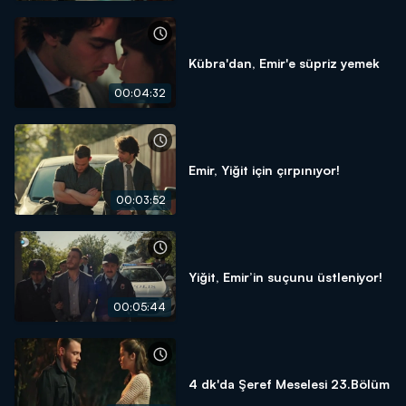
Kübra'dan, Emir'e süpriz yemek
00:04:32
Emir, Yiğit için çırpınıyor!
00:03:52
Yiğit, Emir’in suçunu üstleniyor!
00:05:44
4 dk'da Şeref Meselesi 23.Bölüm