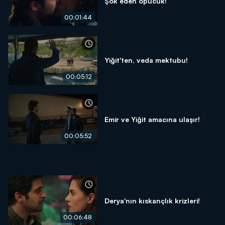
Şok eden öpücük!
00:01:44
Yiğit'ten, veda mektubu!
00:05:12
Emir ve Yiğit amacına ulaşır!
00:05:52
Derya'nın kıskançlık krizleri!
00:06:48