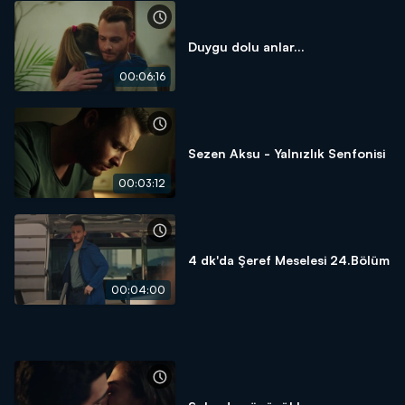
Duygu dolu anlar...
00:06:16
Sezen Aksu - Yalnızlık Senfonisi
00:03:12
4 dk'da Şeref Meselesi 24.Bölüm
00:04:00