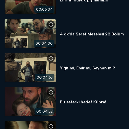
00:05:04
4 dk'da Şeref Meselesi 22.Bölüm
00:04:00
Yiğit mi, Emir mi, Seyhan mı?
00:04:53
Bu seferki hedef Kübra!
00:04:52