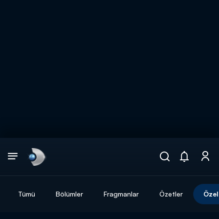
Arama
muhteşem ikili
ARAMA SONUÇLARI
Tümü
Bölümler
Fragmanlar
Özetler
Özel
DİĞER SONUÇLAR