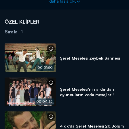
daha fazla oku
ÖZEL KLİPLER
Sırala
Şeref Meselesi Zeybek Sahnesi
00:01:50
Şeref Meselesi'nin ardından
oyuncuların veda mesajları!
00:04:32
4 dk'da Şeref Meselesi 26.Bölüm