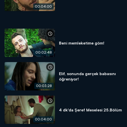
00:04:00
Beni memleketime göm!
00:02:48
Elif, sonunda gerçek babasını
öğreniyor!
00:03:28
4 dk'da Şeref Meselesi 25.Bölüm
00:04:00