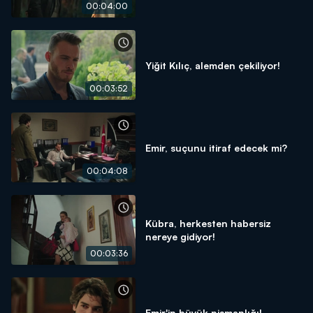
00:04:00
Yiğit Kılıç, alemden çekiliyor!
00:03:52
Emir, suçunu itiraf edecek mi?
00:04:08
Kübra, herkesten habersiz
nereye gidiyor!
00:03:36
Emir'in büyük pişmanlığı!