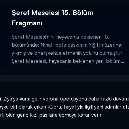
Şeref Meselesi 15. Bölüm
Fragmanı
Şeref Meselesi'nin, heyecanla beklenen 15.
bölümünde; Nihat, polis baskınını Yiğit'in üzerine
yıkmış ve ona işkence etmenin yolunu bulmuştur!
Şeref Meselesi, heyecanla beklenen yeni bölümü
ile 1 Mart Pazar 20:00'de Kanal D'de!...
er Ziya’ya karşı gelir ve ona operasyona daha fazla devam
biri olarak çıkan Kübra, hayatıyla ilgili yeni adımlar ata
arlı olan genç kız, pastane açmaya karar verir.