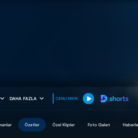
muhteşem ikili
DAHA FAZLA
CANLI YAYIN
I
manlar
Özetler
Özel Klipler
Foto Galeri
Haberle