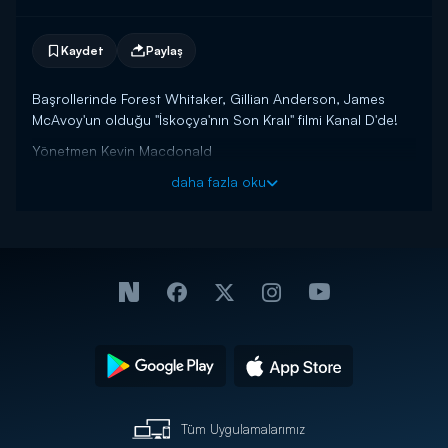
Kaydet
Paylaş
Başrollerinde Forest Whitaker, Gillian Anderson, James
McAvoy'un olduğu "İskoçya'nın Son Kralı" filmi Kanal D'de!
Yönetmen Kevin Macdonald
Senarist Jeremy Brock, Peter Morgan
daha fazla oku
Oyuncular: Forest Whitaker, Gillian Anderson, James
McAvoy
Orijinal adı: The Last King of Scotland
Konusu: Nicholas Garrigan, mesleğinde mükemmeliyetçi
yapıya sahip ve geleceğe dönük idealleri olan genç bir
doktordur. Mesleki açıdan bir misyonla Uganda’ya gelir. Bu
idealist doktor, katı ve barbar bir yönetimle hüküm süren Idi
Amin’in emirleri karşısında fazla bir adım atamaz. Ancak bu
doktorun, kriz anlarını kusursuz yönetebildiğini ve bu
alanda başarılı olduğunu fark eden Idi Amin, onu sağ kolu
Tüm Uygulamalarımız
yerine koyar. Garrigan, başlangıçta bu durumdan