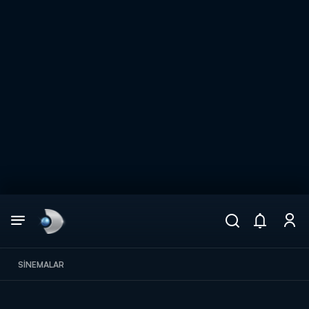
Arama
muhteşem ikili
ARAMA SONUÇLARI
SINEMALAR
DİĞER SONUÇLAR