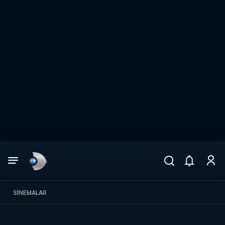
Arama
muhteşem ikili
ARAMA SONUÇLARI
SINEMALAR
DİĞER SONUÇLAR