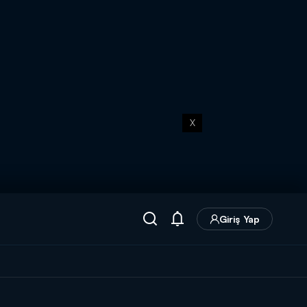
X
Giriş Yap