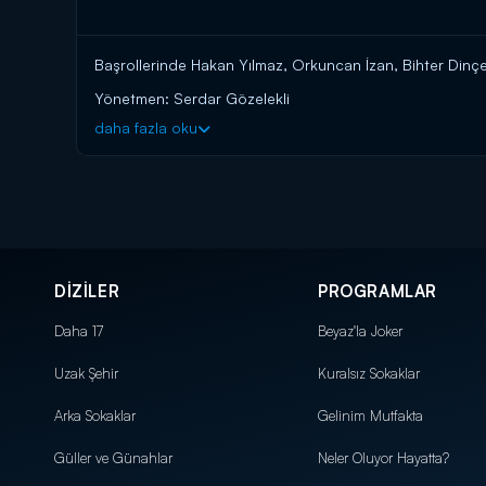
Başrollerinde Hakan Yılmaz, Orkuncan İzan, Bihter Dinçel'
Yönetmen: Serdar Gözelekli
daha fazla oku
Senarist: Volkan Sümbül, Ali Demirel
Yıl: 2025
Oyuncular: Hakan Yılmaz, Orkuncan İzan, Bihter Dinçel
DİZİLER
PROGRAMLAR
Daha 17
Beyaz'la Joker
Uzak Şehir
Kuralsız Sokaklar
Arka Sokaklar
Gelinim Mutfakta
Güller ve Günahlar
Neler Oluyor Hayatta?