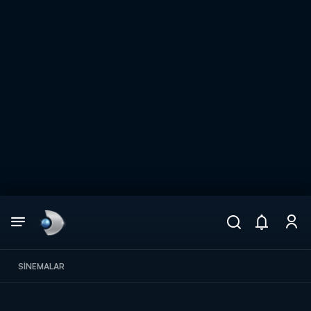
Arama
muhteşem ikili
ARAMA SONUÇLARI
SINEMALAR
DİĞER SONUÇLAR