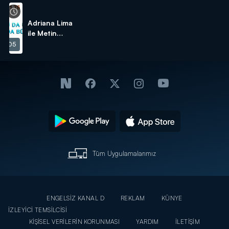
Adriana Lima
ile Metin
Hara'nın
04:05
bilinmeyenleri!
Tüm Uygulamalarımız
ENGELSİZ KANAL D
REKLAM
KÜNYE
İZLEYİCİ TEMSİLCİSİ
KİŞİSEL VERİLERİN KORUNMASI
YARDIM
İLETİŞİM