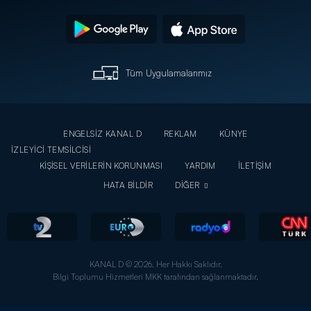
Tüm Uygulamalarımız
ENGELSİZ KANAL D
REKLAM
KÜNYE
İZLEYİCİ TEMSİLCİSİ
KİŞİSEL VERİLERİN KORUNMASI
YARDIM
İLETİŞİM
HATA BİLDİR
DİĞER
KANAL D © 2026. Her Hakkı Saklıdır.
Bilgi Toplumu Hizmetleri MKK tarafından sağlanmaktadır.