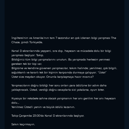
İngiltere’nin ve Amerika’nın tam 7 sezondur en çok izlenen bilgi yarışması The
Chase, şimdi Türkiye’de.
Kanal D ekranlarında yepyeni, sıra dışı, heyecan ve mücadele dolu bir bilgi
yarışması başlıyor: Takip.
Bildiğiniz tüm bilgi yarışmalarını unutun. Bu yarışmada herkesin yenmesi
gereken tek bir kişi var.
Bilgisine ve kendine güvenen yarışmacılar, takım halinde; yenilmez, çok bilgili,
soğukkanlı ve kararlı tek bir kişinin karşısında durmaya çalışıyor; “Üstat”
Üstat size meydan okuyor. Onunla karşılaşmaya hazır mısınız?
Yarışmacıların doğru bildiği her soru onları para ödülüne bir adım daha
yaklaştıracak. Üstad, verdiği doğru cevaplarla sizi yakalarsa, oyun biter.
Kıyasıya bir rekabete sahne olacak yarışmanın her anı gerilim her anı heyecan
dolu…
Yenilmez Üstad’ı yenin ve büyük ödülü kazanın.
Takip Çarşamba 23:00'da Kanal D ekranlarında başlıyor.
Sakın kaçırmayın.