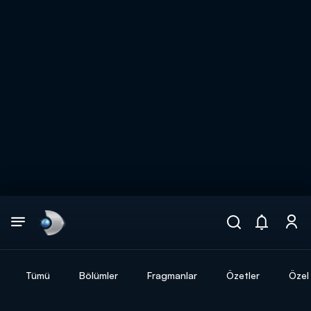
Arama
muhteşem ikili
ARAMA SONUÇLARI
Tümü
Bölümler
Fragmanlar
Özetler
Özel 
DİĞER SONUÇLAR