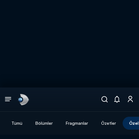
Arama
muhteşem ikili
ARAMA SONUÇLARI
Tümü
Bölümler
Fragmanlar
Özetler
Özel
DİĞER SONUÇLAR