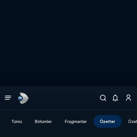
Arama
muhteşem ikili
ARAMA SONUÇLARI
Tümü
Bölümler
Fragmanlar
Özetler
Özel
DİĞER SONUÇLAR