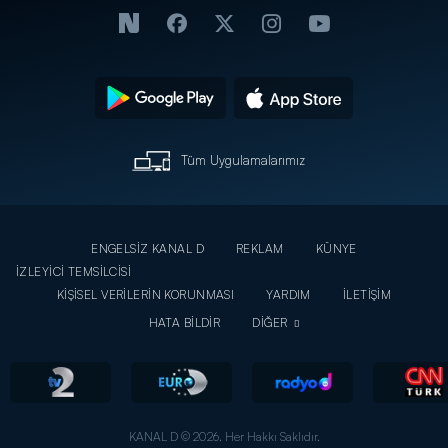
Tüm Uygulamalarımız
ENGELSİZ KANAL D
REKLAM
KÜNYE
İZLEYİCİ TEMSİLCİSİ
KİŞİSEL VERİLERİN KORUNMASI
YARDIM
İLETİŞİM
HATA BİLDİR
DİĞER
KANAL D © 2026. Her Hakkı Saklıdır.