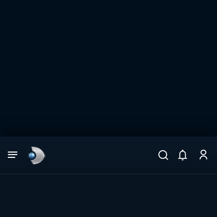
Arama
muhteşem ikili
ARAMA SONUÇLARI
DİĞER SONUÇLAR