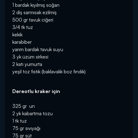
1 bardak kıyılmış soğan
2 diş sarmısak ezilmiş
500 gr tavuk ciğeri
3/4 tk tuz
kekik
karabiber
yarım bardak tavuk suyu
3 yk üzüm sirkesi
2 katı yumurta
yeşil toz fıstık (baklavalık boz fındık)
Dereotlu kraker için
325 gr un
2 yk kabartma tozu
1 tk tuz
75 gr sıvıyağı
75 gr süt