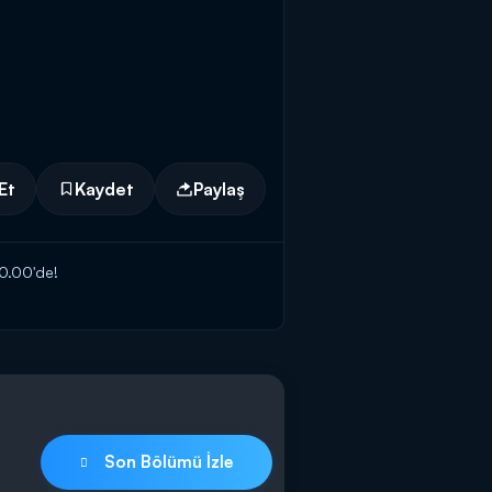
Et
Kaydet
Paylaş
 20.00'de!
Son Bölümü İzle