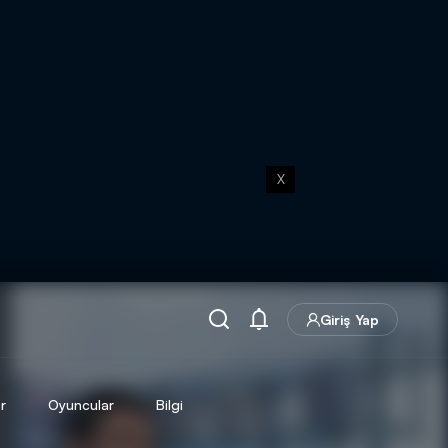
X
Giriş Yap
r
Oyuncular
Bilgi