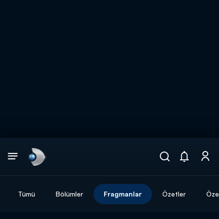
Arama
muhteşem ikili
ARAMA SONUÇLARI
Tümü
Bölümler
Fragmanlar
Özetler
Özel
DİĞER SONUÇLAR