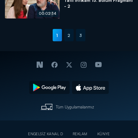
Tatlı İntikam 15. Bölüm Fragmanı
- 2
00:02:34
1
2
3
Tüm Uygulamalarımız
ENGELSİZ KANAL D
REKLAM
KÜNYE