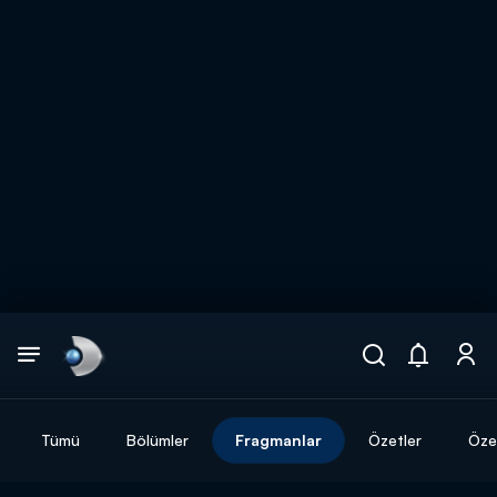
Arama
muhteşem ikili
ARAMA SONUÇLARI
Tümü
Bölümler
Fragmanlar
Özetler
Özel
DİĞER SONUÇLAR