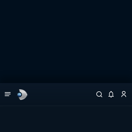
Arama
muhteşem ikili
ARAMA SONUÇLARI
DİĞER SONUÇLAR