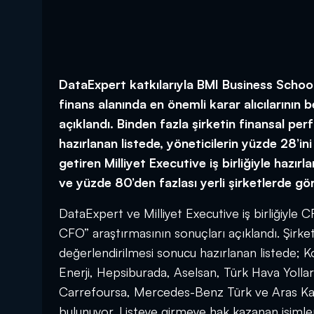
DataExpert katkılarıyla BMI Business School
finans alanında en önemli karar alıcılarının 
açıklandı. Binden fazla şirketin
finansal perf
hazırlanan listede,
yöneticilerin yüzde 28’ini 
getiren Milliyet Executive iş birliğiyle haz
ve yüzde 80’den fazlası yerli şirketlerde gör
DataExpert ve Milliyet Executive iş birliğiyl
CFO” araştırmasının sonuçları açıklandı. Şirketl
değerlendirilmesi sonucu hazırlanan listede; 
Enerji, Hepsiburada, Aselsan, Türk Hava Yollar
Carrefoursa, Mercedes-Benz Türk ve Aras Kargo 
bulunuyor. Listeye girmeye hak kazanan isimle