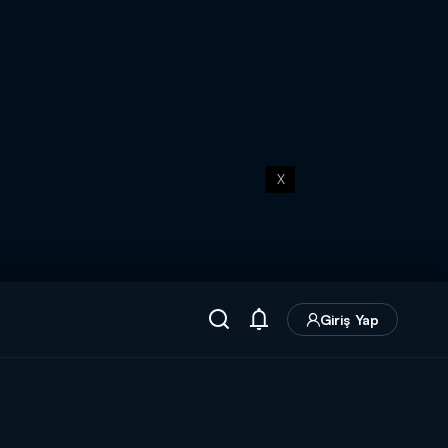
X
Giriş Yap