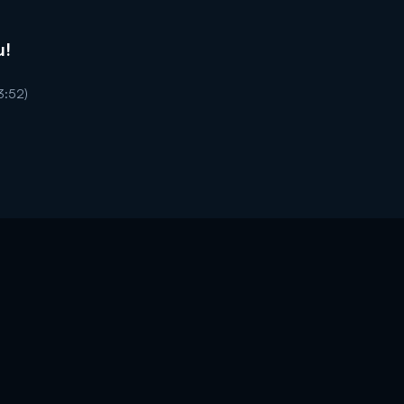
u!
3:52)