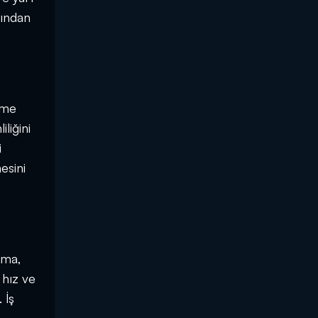
sından
ime
liğini
i
esini
ama,
 hız ve
 İş