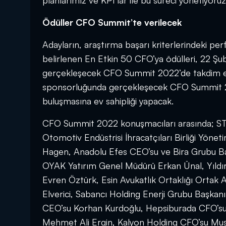
planlarımız ve KPI’lar ile bu süreci yönetiyoru
Ödüller CFO Summit’te verilecek
Adayların, araştırma başarı kriterlerindeki pe
belirlenen En Etkin 50 CFO’ya ödülleri, 22 Ş
gerçekleşecek CFO Summit 2022’de takdim ed
sponsorluğunda gerçekleşecek CFO Summit 2022,
buluşmasına ev sahipliği yapacak.
CFO Summit 2022 konuşmacıları arasında; ST
Otomotiv Endüstrisi İhracatçıları Birliği Yön
Hagen, Anadolu Efes CEO’su ve Bira Grubu Ba
OYAK Yatırım Genel Müdürü Erkan Ünal, Yıldır
Evren Öztürk, Esin Avukatlık Ortaklığı Ortak
Elverici, Sabancı Holding Enerji Grubu Başkan
CEO’su Korhan Kurdoğlu, Hepsiburada CFO’su
Mehmet Ali Ergin, Kalyon Holding CFO’su Mu