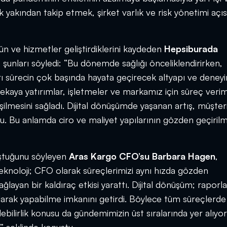
k yakından takip etmek, şirket varlık ve risk yönetimi açı
ün ve hizmetler geliştirdiklerini kaydeden
Hepsiburada
, şunları söyledi: “Bu dönemde sağlığı önceliklendirirken,
arı sürecin çok başında hayata geçirecek altyapı ve deney
kaya yatırımlar, işletmeler ve markamız için süreç verimli
şilmesini sağladı. Dijital dönüşümde yaşanan artış, müşter
u. Bu anlamda ciro ve maliyet yapılarının gözden geçirilm
luştuğunu söyleyen
Aras Kargo CFO’su Barbara Hagen
,
teknoloji; CFO olarak süreçlerimizi aynı hızda gözden
ağlayan bir kaldıraç etkisi yarattı. Dijital dönüşüm; raporl
k olarak yapabilme imkanını getirdi. Böylece tüm süreçlerde
bilirlik konusu da gündemimizin üst sıralarında yer alıyor.