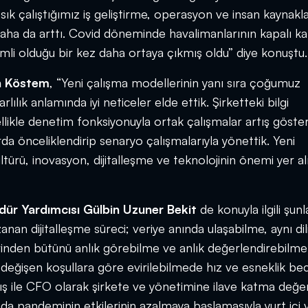
ık çalıştığımız iş geliştirme, operasyon ve insan kaynakla
daha da arttı. Covid döneminde havalimanlarının kapalı ka
li olduğu bir kez daha ortaya çıkmış oldu” diye konuştu.
n Köstem
, “Yeni çalışma modellerinin yanı sıra çoğumuz
lılık anlamında iyi neticeler elde ettik. Şirketteki bilgi
zellikle denetim fonksiyonuyla ortak çalışmalar artış göster
rda önceliklendirip senaryo çalışmalarıyla yönettik. Yeni
ürü, inovasyon, dijitalleşme ve teknolojinin önemi yer al
ür Yardımcısı Gülbin Uzuner Bekit
de konuyla ilgili şunl
an dijitalleşme süreci; veriye anında ulaşabilme, aynı dil
inden bütünü anlık görebilme ve anlık değerlendirebilme 
e değişen koşullara göre evirilebilmede hız ve esneklik bec
rtış ile CFO olarak şirkete ve yönetimine ilave katma değe
nda pandeminin etkilerinin azalmaya başlamasıyla yurt içi 