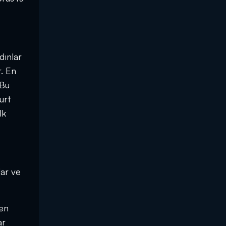
dınlar
r. En
 Bu
yurt
lk
lar ve
len
ar