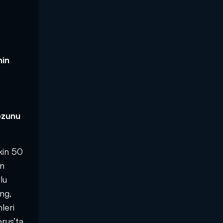
nin
ezunu
kin 50
in
lu
ing,
leri
rus’ta