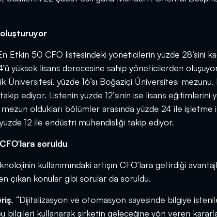
 oluşturuyor
n Etkin 50 CFO listesindeki yöneticilerin yüzde 28’sini ka
4’ü yüksek lisans derecesine sahip yöneticilerden oluşuyo
 Üniversitesi, yüzde 16’sı Boğaziçi Üniversitesi mezunu.
takip ediyor. Listenin yüzde 12’sinin ise lisans eğitimlerini 
n mezun oldukları bölümler arasında yüzde 24 ile işletme i
, yüzde 12 ile endüstri mühendisliği takip ediyor.
r CFO’lara soruldu
olojinin kullanımındaki artışın CFO’lara getirdiği avantaj
çıkan konular gibi sorular da soruldu.
riş
, “Dijitalizasyon ve otomasyon sayesinde bilgiye isteni
bilgileri kullanarak şirketin geleceğine yön veren kararl