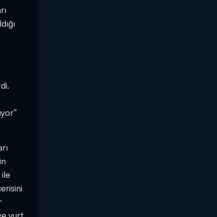
rı
ldığı
di.
ıyor”
arı
in
ile
erisini
r
ve yurt