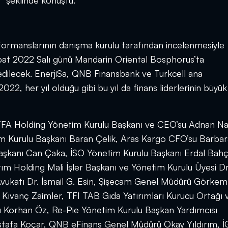
z” şeklinde konuştu.
rformanslarının danışma kurulu tarafından incelenmesiyle
ubat 2022 Salı günü Mandarin Oriental Bosphorus’ta
ilecek. EnerjiSa, QNB Finansbank ve Turkcell ana
 her yıl olduğu gibi bu yıl da finans liderlerinin büyük
FA Holding Yönetim Kurulu Başkanı ve CEO’su Adnan Na
etim Kurulu Başkanı Baran Çelik, Aras Kargo CFO’su Barba
şkanı Can Çaka, İSO Yönetim Kurulu Başkanı Erdal Bahç
ım Holding Mali İşler Başkanı ve Yönetim Kurulu Üyesi Dr
 Avukatı Dr. İsmail G. Esin, Şişecam Genel Müdürü Görkem
ı Kıvanç Zaimler, TFI TAB Gıda Yatırımları Kurucu Ortağı 
 Korhan Öz, Re-Pie Yönetim Kurulu Başkan Yardımcısı
stafa Koçar, QNB eFinans Genel Müdürü Okay Yıldırım, 