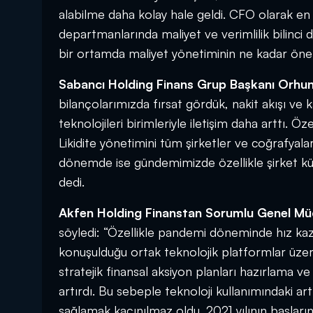
alabilme daha kolay hale geldi. CFO olarak en s
departmanlarında maliyet ve verimlilik bilinci 
bir ortamda maliyet yönetiminin ne kadar önem
Sabancı Holding Finans Grup Başkanı Orhu
bilançolarımızda fırsat gördük, nakit akışı ve kar
teknolojileri birimleriyle iletişim daha arttı. Ö
Likidite yönetimini tüm şirketler ve coğrafyala
dönemde ise gündemimizde özellikle şirket kült
dedi.
Akfen Holding Finanstan Sorumlu Genel Müd
söyledi: “Özellikle pandemi döneminde hız kazan
konuşulduğu ortak teknolojik platformlar üzer
stratejik finansal aksiyon planları hazırlama v
artırdı. Bu sebeple teknoloji kullanımındaki a
sağlamak kaçınılmaz oldu. 2021 yılının başları