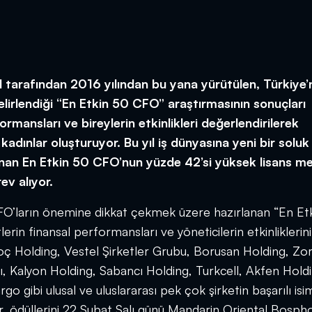
 tarafından 2016 yılından bu yana yürütülen, Türkiye’
belirlendiği “En Etkin 50 CFO” araştırmasının sonuçları
ormansları ve bireylerin etkinlikleri değerlendirilerek
kadınlar oluşturuyor. Bu yıl iş dünyasına yeni bir soluk
ırlanan En Etkin 50 CFO’nun yüzde 42’si yüksek lisans m
ev alıyor.
e CFO’ların önemine dikkat çekmek üzere hazırlanan “En Et
erin finansal performansları ve yöneticilerin etkinliklerin
Koç Holding, Vestel Şirketler Grubu, Borusan Holding, Zor
ı, Kalyon Holding, Sabancı Holding, Turkcell, Akfen Hold
gibi ulusal ve uluslararası pek çok şirketin başarılı isim
r, ödüllerini 22 Şubat Salı günü Mandarin Oriental Bospho