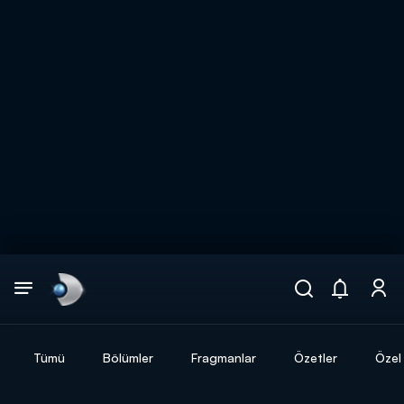
Arama
muhteşem ikili
ARAMA SONUÇLARI
Tümü
Bölümler
Fragmanlar
Özetler
Özel 
DİĞER SONUÇLAR