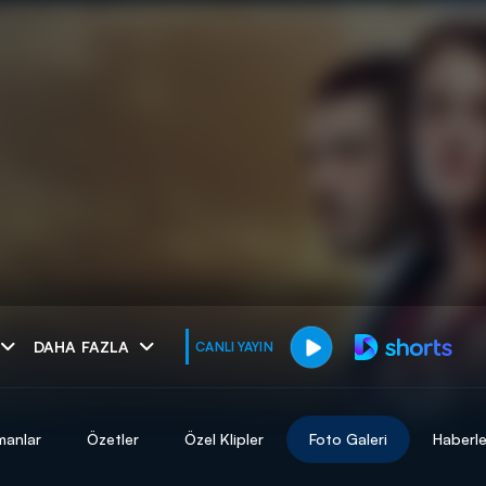
muhteşem ikili
DAHA FAZLA
CANLI YAYIN
I
manlar
Özetler
Özel Klipler
Foto Galeri
Haberle