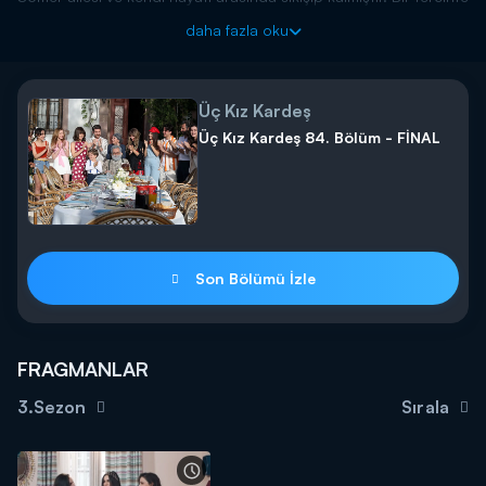
bulunması gerekmektedir
daha fazla oku
Üç Kız Kardeş yeni bölümüyle Salı 20.00’da Kanal D’de!
-------------------------------
Üç Kız Kardeş
Uc Kiz Kardes Episode 3 Trailer 2 is streaming! How will Somer
Üç Kız Kardeş 84. Bölüm - FİNAL
and Turkan decide?
Somer is stuck between his family and his own life. He needs to
make a choice.
Uc Kiz Kardes returns on Tuesday at 8 pm on Kanal D!
Son Bölümü İzle
FRAGMANLAR
3.Sezon
Sırala