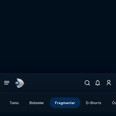
Arama
muhteşem ikili
ARAMA SONUÇLARI
Tümü
Bölümler
Fragmanlar
D-Shorts
Öz
DİĞER SONUÇLAR