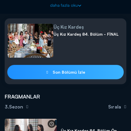
karşısında nasıl bir hamle yapacak?
daha fazla oku
Üç Kız Kardeş, yeni bölümleri ile her Salı akşamı saat
20.00’de Kanal D’de…
Üç Kız Kardeş
Üç Kız Kardeş 84. Bölüm - FİNAL
Son Bölümü İzle
FRAGMANLAR
3.Sezon
Sırala
Üç Kız Kardeş 84. Bölüm Ön