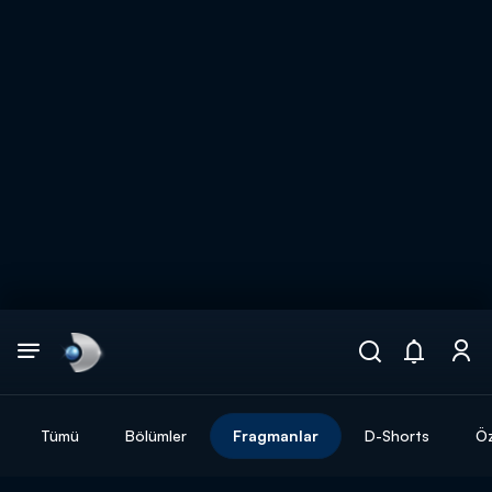
Arama
muhteşem ikili
ARAMA SONUÇLARI
Tümü
Bölümler
Fragmanlar
D-Shorts
Öz
DİĞER SONUÇLAR