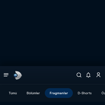
Arama
muhteşem ikili
ARAMA SONUÇLARI
Tümü
Bölümler
Fragmanlar
D-Shorts
Öz
DİĞER SONUÇLAR