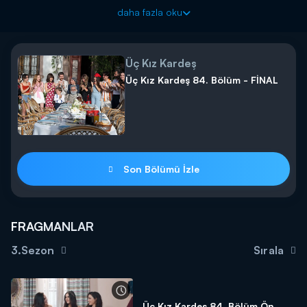
Türkan, hareketsiz şekilde yerde yatan Rüçhan'ın başında donup
daha fazla oku
kalır. Olanları gören Kartal, Türkan'a nasıl böyle bir şey yaptığını
sorar. Türkan, yaşadıkları karşısında sinir krizi geçirir ve çığlık
atarak ağlamaya başlar. Öte yandan Somer, olanlardan habersiz
Üç Kız Kardeş
Türkan'a şefkat gösterir ve yeniden bir aile olmak için onun
elinden tutar. Türkan ise Somer'in şefkat elini geri çevirmez ve
Üç Kız Kardeş 84. Bölüm - FİNAL
kızıyla birlikte yeniden birlikte olmanın mutluluğunu yaşar.
Üç Kız Kardeş yeni bölümüyle salı 20.00'da Kanal D'de!
Son Bölümü İzle
FRAGMANLAR
3.Sezon
Sırala
Üç Kız Kardeş 84. Bölüm Ön