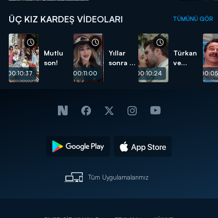
ÜÇ KIZ KARDEŞ VIDEOLARI
TÜMÜNÜ GÖR
Mutlu
Yıllar
Türkan
son!
sonra bir
ve
aradalar!
Somer
00:10:37
00:11:00
00:10:24
00:05
evlendi!
Tüm Uygulamalarımız