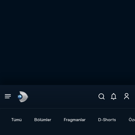
Arama
muhteşem ikili
ARAMA SONUÇLARI
Tümü
Bölümler
Fragmanlar
D-Shorts
Öze
DİĞER SONUÇLAR