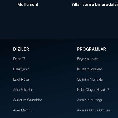
Mutlu son!
Yıllar sonra bir aradalar
DİZİLER
PROGRAMLAR
Daha 17
Beyaz'la Joker
Uzak Şehir
Kuralsız Sokaklar
Eşref Rüya
Gelinim Mutfakta
Arka Sokaklar
Neler Oluyor Hayatta?
Güller ve Günahlar
Arda'nın Mutfağı
Aşk-ı Memnu
Arda ile Omuz Omuza