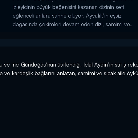
izleyicinin büyük beğenisini kazanan dizinin seti
eğlenceli anlara sahne oluyor. Ayvalık’ın eşsiz
doğasında çekimleri devam eden dizi, samimi ve
sıcak öyküsü ile olduğu kadar kamera arkası
görüntüleri ile de büyük beğeni topluyor. ...
 ve İnci Gündoğdu'nun üstlendiği, İclal Aydın’ın satış reko
 ve kardeşlik bağlarını anlatan, samimi ve sıcak aile öykü