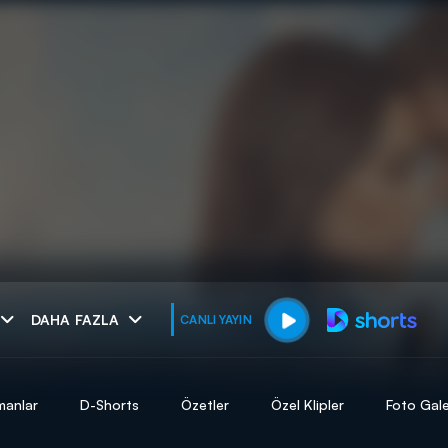
muhteşem ikili
DAHA FAZLA
CANLI YAYIN
I
manlar
D-Shorts
Özetler
Özel Klipler
Foto Gale