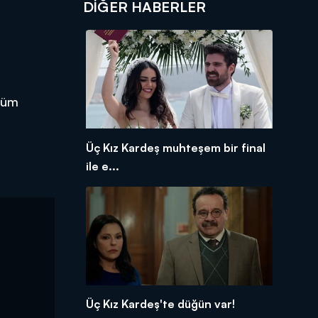
DIĞER HABERLER
 tüm
Üç Kız Kardeş muhteşem bir final
ile e...
Üç Kız Kardeş'te düğün var!