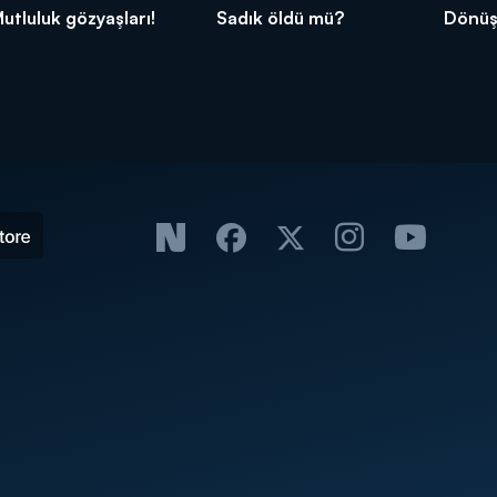
utluluk gözyaşları!
Sadık öldü mü?
Dönüş,