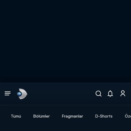
Arama
muhteşem ikili
ARAMA SONUÇLARI
Tümü
Bölümler
Fragmanlar
D-Shorts
Öze
DİĞER SONUÇLAR