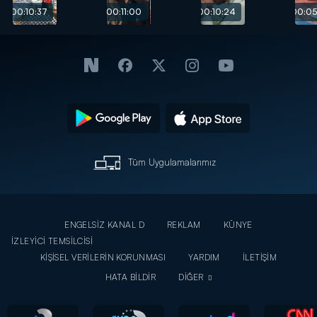
aradalar!
Somer
00:10:37
00:11:00
00:10:24
00:05
evlendi!
Tüm Uygulamalarımız
ENGELSİZ KANAL D
REKLAM
KÜNYE
İZLEYİCİ TEMSİLCİSİ
KİŞİSEL VERİLERİN KORUNMASI
YARDIM
İLETİŞİM
HATA BİLDİR
DİĞER