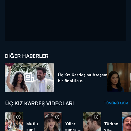
DIĞER HABERLER
Üç Kız Kardeş muhteşem
bir final ile e...
ÜÇ KIZ KARDEŞ VIDEOLARI
TÜMÜNÜ GÖR
Mutlu
Yıllar
Türkan
son!
sonra bir
ve