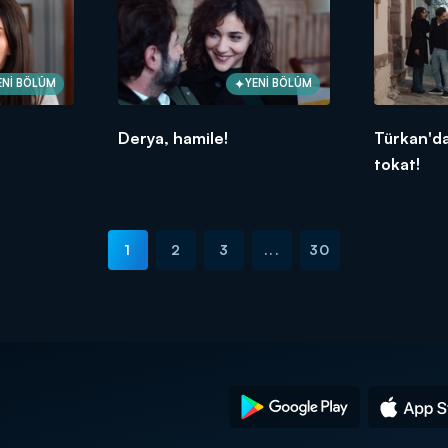
ENİ BÖLÜM
YENİ BÖLÜM
Derya, hamile!
Türkan'da
tokat!
1
2
3
...
30