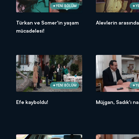
YENİ BÖLÜM
Y
Türkan ve Somer'in yaşam
Alevlerin arasında 
mücadelesi!
YENİ BÖLÜM
Y
Efe kayboldu!
Müjgan, Sadık'ı nas