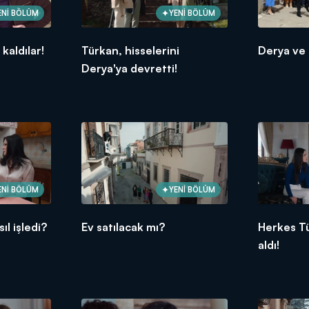
ENİ BÖLÜM
YENİ BÖLÜM
kaldılar!
Türkan, hisselerini
Derya ve 
Derya'ya devretti!
ENİ BÖLÜM
YENİ BÖLÜM
ıl işledi?
Ev satılacak mı?
Herkes T
aldı!