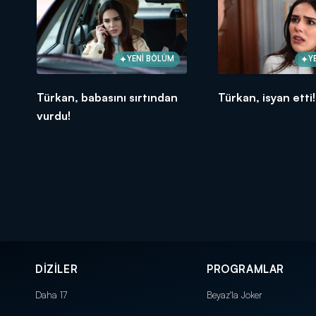
YENİ BÖLÜM
Y
Türkan, babasını sırtından
Türkan, isyan etti!
vurdu!
DİZİLER
PROGRAMLAR
Daha 17
Beyaz'la Joker