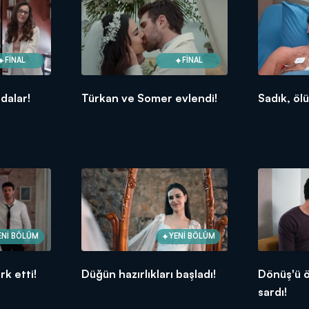
FİNAL
FİNAL
adalar!
Türkan ve Somer evlendi!
Sadık, ö
ENİ BÖLÜM
YENİ BÖLÜM
rk etti!
Düğün hazırlıkları başladı!
Dönüş'ü 
sardı!