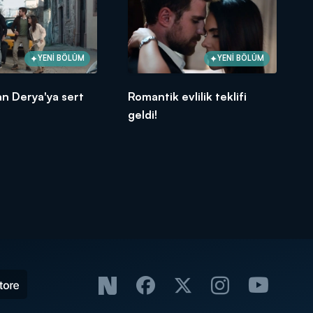
YENİ BÖLÜM
YENİ BÖLÜM
n Derya'ya sert
Romantik evlilik teklifi
geldi!