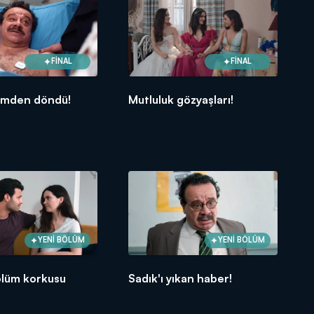
FİNAL
FİNAL
lümden döndü!
Mutluluk gözyaşları!
YENİ BÖLÜM
YENİ BÖLÜM
ölüm korkusu
Sadık'ı yıkan haber!