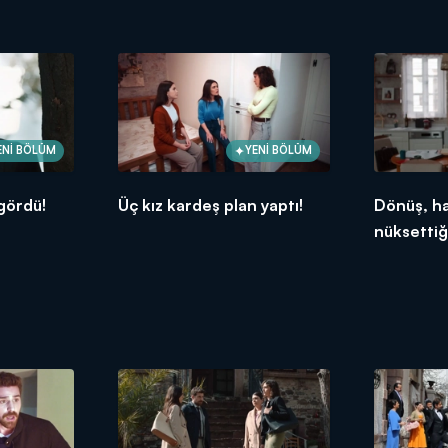
ENİ BÖLÜM
YENİ BÖLÜM
gördü!
Üç kız kardeş plan yaptı!
Dönüş, ha
nüksettiğ