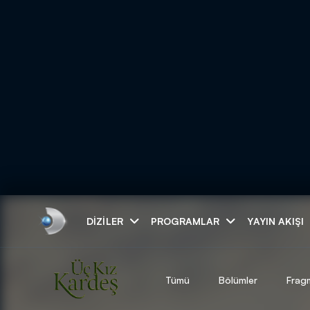
Arama
DIZILER
PROGRAMLAR
YAYIN AKIŞI
ARAMA SONUÇLAR
Tümü
Bölümler
Frag