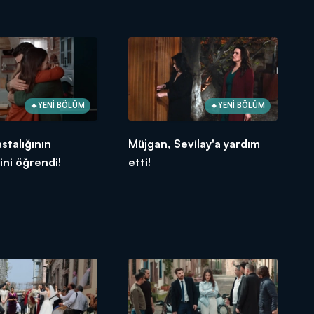
YENİ BÖLÜM
YENİ BÖLÜM
stalığının
Müjgan, Sevilay'a yardım
ini öğrendi!
etti!