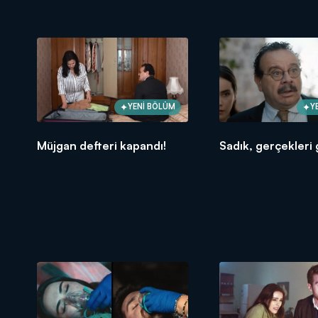
YENİ BÖLÜM
Y
Müjgan defteri kapandı!
Sadık, gerçekleri 