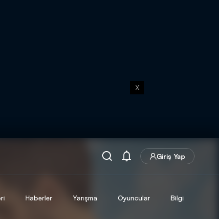
X
Giriş Yap
ri
Haberler
Yarışma
Oyuncular
Bilgi