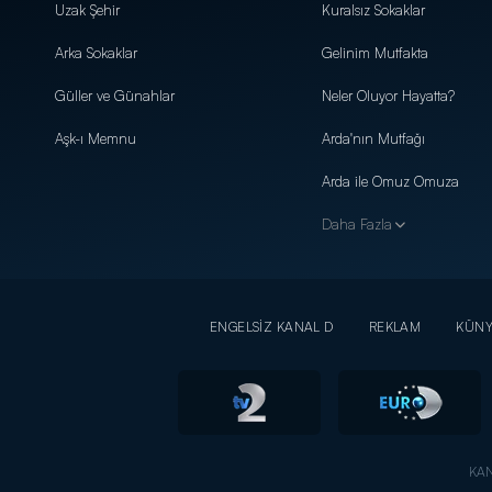
Uzak Şehir
Kuralsız Sokaklar
Arka Sokaklar
Gelinim Mutfakta
Güller ve Günahlar
Neler Oluyor Hayatta?
Aşk-ı Memnu
Arda'nın Mutfağı
Arda ile Omuz Omuza
Daha Fazla
ENGELSİZ KANAL D
REKLAM
KÜN
KAN