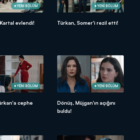
YENİ BÖLÜM
YENİ BÖLÜM
Kartal evlendi!
Türkan, Somer'i rezil etti!
YENİ BÖLÜM
YENİ BÖLÜM
ürkan'a cephe
Dönüş, Müjgan'ın açığını
buldu!