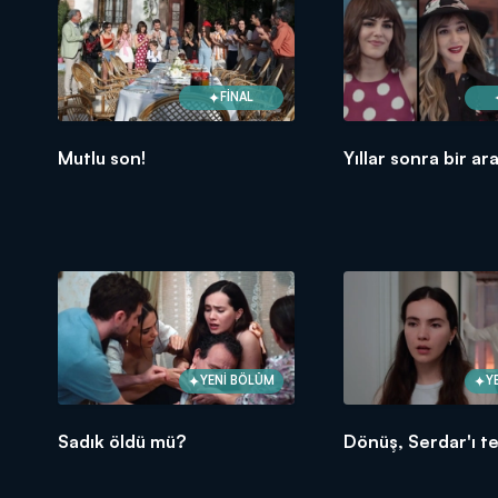
FİNAL
Mutlu son!
Yıllar sonra bir ar
YENİ BÖLÜM
Y
Sadık öldü mü?
Dönüş, Serdar'ı te