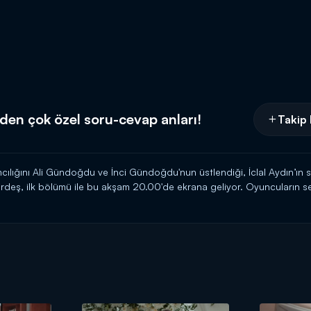
den çok özel soru-cevap anları!
Takip 
mcılığını Ali Gündoğdu ve İnci Gündoğdu'nun üstlendiği, İclal Aydın’ın s
rdeş, ilk bölümü ile bu akşam 20.00'de ekrana geliyor. Oyuncuların set
ı akşamı 20.00'da Kanal D'de!