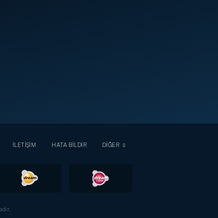
İLETİŞİM
HATA BİLDİR
DİĞER
dır.