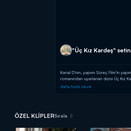
"Üç Kız Kardeş" setin
Kanal D’nin, yapımı Süreç Film’in yapı
romanından uyarlanan dizisi Üç Kız Ka
cevap anları karşınızda!
daha fazla oku
Üç Kız Kardeş yeni bölümleriyle sal
ÖZEL KLİPLER
Sırala