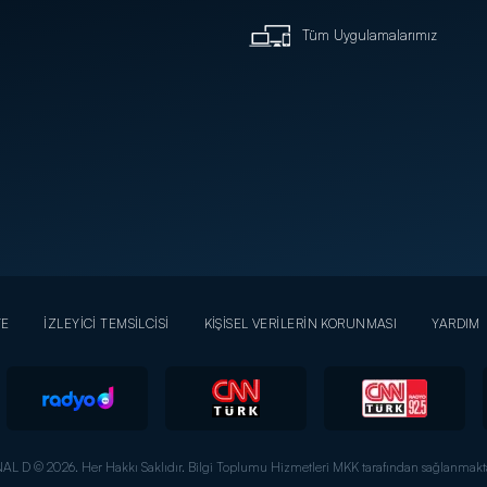
Tüm Uygulamalarımız
YE
İZLEYİCİ TEMSİLCİSİ
KİŞİSEL VERİLERİN KORUNMASI
YARDIM
AL D © 2026. Her Hakkı Saklıdır.
Bilgi Toplumu Hizmetleri MKK tarafından sağlanmakta