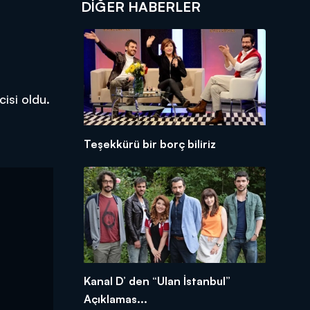
DIĞER HABERLER
isi oldu.
Teşekkürü bir borç biliriz
Kanal D’ den “Ulan İstanbul”
Açıklamas...