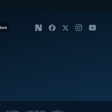
İLETİŞİM
HATA BİLDİR
DİĞER