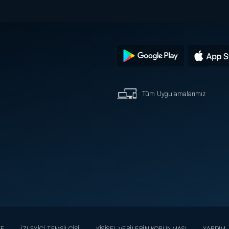
Tüm Uygulamalarımız
YE
İZLEYİCİ TEMSİLCİSİ
KİŞİSEL VERİLERİN KORUNMASI
YARDIM