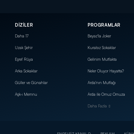
DİZİLER
PROGRAMLAR
Daha 17
Beyaz'la Joker
Uzak Şehir
Kuralsız Sokaklar
Eşref Rüya
Gelinim Mutfakta
Arka Sokaklar
Neler Oluyor Hayatta?
Güller ve Günahlar
Arda'nın Mutfağı
Aşk-ı Memnu
Arda ile Omuz Omuza
Daha Fazla
ENGELSİZ KANAL D
REKLAM
KÜN