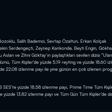
 Bozoklu, Salih Bademci, Sevtap Özaltun, Erkan Kolçak
ptekin Serdengeçti, Zeynep Kankonde, Beyti Engin, Gökh
Aslan ve Zihni Göktay’ın paylaştıkları sevilen dizisi “Ulan
ümü, Tüm Kişiler’de yüzde 5.19 reyting ve yüzde 18.60 i
de 22.08 izlenme payı ile yine günün en çok izlenen pro
B SES’te yüzde 18.58 izlenme payı, Prime Time Tüm Kişil
 yüzde 13.82 izlenme payı ve Tüm Gün Tüm Kişiler’de de