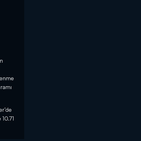
an
zlenme
gramı
er’de
 10.71